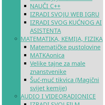
NAUČI C++
IZRADI SVOJU WEB IGRU
IZRADI SVOG KUĆNOG AI
ASISTENTA
MATEMATIKA, KEMIJA, FIZIKA
Matematičke pustolovine
MATKAonica
Velike tajne za male
znanstvenike
Šuć-muć tikvica (Magični
svijet kemije)
AUDIO I VIDEORADIONICE
IZRADI SVOJ FILM