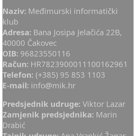
Naziv:
Međimurski informatički
klub
Adresa:
Bana Josipa Jelačića 22B,
40000 Čakovec
OIB:
96823550116
Račun:
HR7823900011100162961
Telefon:
(+385) 95 853 1103
E-mail:
info@mik.hr
Predsjednik udruge:
Viktor Lazar
Zamjenik predsjednika:
Marin
Drabić
Tajnik udruge:
Ana Vrankić Žagar