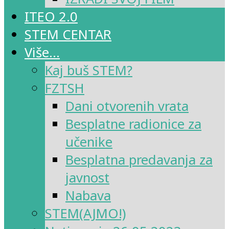
ITEO 2.0
STEM CENTAR
Više…
Kaj buš STEM?
FZTSH
Dani otvorenih vrata
Besplatne radionice za
učenike
Besplatna predavanja za
javnost
Nabava
STEM(AJMO!)