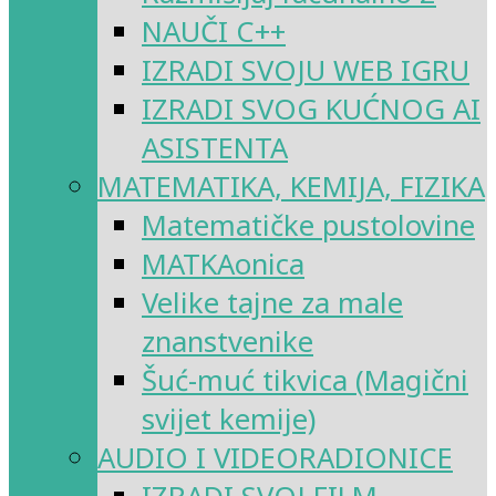
NAUČI C++
IZRADI SVOJU WEB IGRU
IZRADI SVOG KUĆNOG AI
ASISTENTA
MATEMATIKA, KEMIJA, FIZIKA
Matematičke pustolovine
MATKAonica
Velike tajne za male
znanstvenike
Šuć-muć tikvica (Magični
svijet kemije)
AUDIO I VIDEORADIONICE