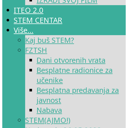
IZRADI SVOJ FILM
ITEO 2.0
STEM CENTAR
Više…
Kaj buš STEM?
FZTSH
Dani otvorenih vrata
Besplatne radionice za
učenike
Besplatna predavanja za
javnost
Nabava
STEM(AJMO!)