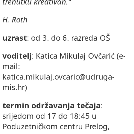
trenutku kreativan.“
H. Roth
uzrast
: od 3. do 6. razreda OŠ
voditelj
: Katica Mikulaj Ovčarić (e-
mail:
katica.mikulaj.ovcaric@udruga-
mis.hr)
termin održavanja tečaja
:
srijedom od 17 do 18:45 u
Poduzetničkom centru Prelog,