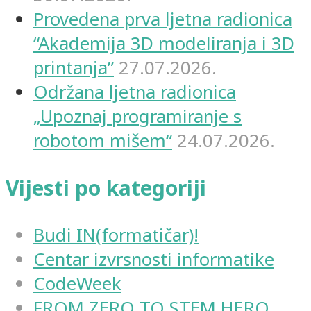
Provedena prva ljetna radionica
“Akademija 3D modeliranja i 3D
printanja”
27.07.2026.
Održana ljetna radionica
„Upoznaj programiranje s
robotom mišem“
24.07.2026.
Vijesti po kategoriji
Budi IN(formatičar)!
Centar izvrsnosti informatike
CodeWeek
FROM ZERO TO STEM HERO