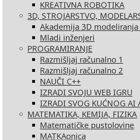
KREATIVNA ROBOTIKA
3D, STROJARSTVO, MODELAR
Akademija 3D modeliranja i
Mladi inženjeri
PROGRAMIRANJE
Razmišljaj računalno 1
Razmišljaj računalno 2
NAUČI C++
IZRADI SVOJU WEB IGRU
IZRADI SVOG KUĆNOG AI 
MATEMATIKA, KEMIJA, FIZIKA
Matematičke pustolovine
MATKAonica