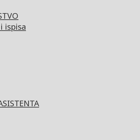
STVO
 ispisa
ASISTENTA