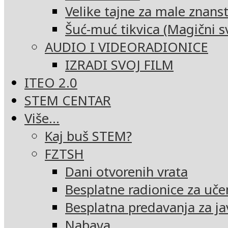
Velike tajne za male znans
Šuć-muć tikvica (Magični sv
AUDIO I VIDEORADIONICE
IZRADI SVOJ FILM
ITEO 2.0
STEM CENTAR
Više…
Kaj buš STEM?
FZTSH
Dani otvorenih vrata
Besplatne radionice za uče
Besplatna predavanja za ja
Nabava