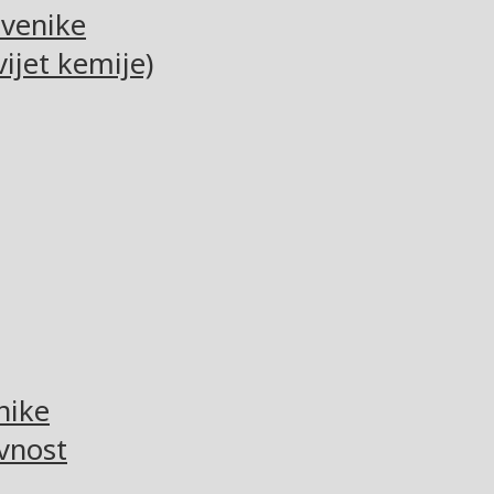
tvenike
ijet kemije)
nike
vnost