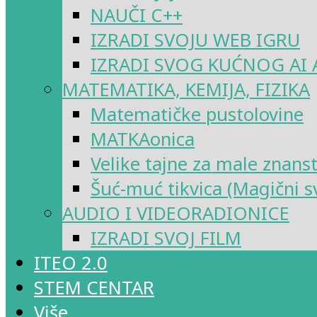
NAUČI C++
IZRADI SVOJU WEB IGRU
IZRADI SVOG KUĆNOG AI 
MATEMATIKA, KEMIJA, FIZIKA
Matematičke pustolovine
MATKAonica
Velike tajne za male znans
Šuć-muć tikvica (Magični sv
AUDIO I VIDEORADIONICE
IZRADI SVOJ FILM
ITEO 2.0
STEM CENTAR
Više…