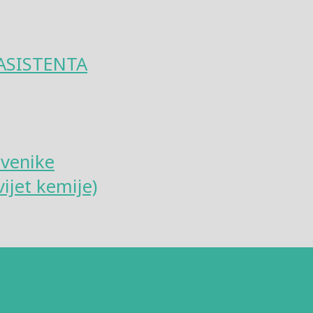
ASISTENTA
tvenike
ijet kemije)