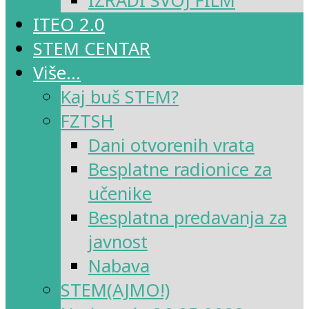
IZRADI SVOJ FILM
ITEO 2.0
STEM CENTAR
Više…
Kaj buš STEM?
FZTSH
Dani otvorenih vrata
Besplatne radionice za
učenike
Besplatna predavanja za
javnost
Nabava
STEM(AJMO!)