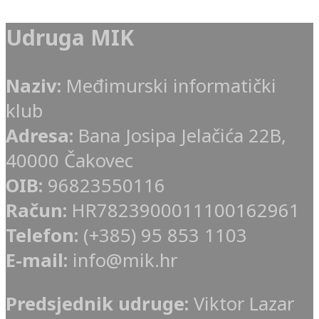
Udruga MIK
Naziv:
Međimurski informatički
klub
Adresa:
Bana Josipa Jelačića 22B,
40000 Čakovec
OIB:
96823550116
Račun:
HR7823900011100162961
Telefon:
(+385) 95 853 1103
E-mail:
info@mik.hr
Predsjednik udruge:
Viktor Lazar