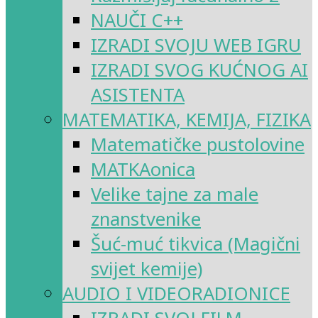
NAUČI C++
IZRADI SVOJU WEB IGRU
IZRADI SVOG KUĆNOG AI
ASISTENTA
MATEMATIKA, KEMIJA, FIZIKA
Matematičke pustolovine
MATKAonica
Velike tajne za male
znanstvenike
Šuć-muć tikvica (Magični
svijet kemije)
AUDIO I VIDEORADIONICE