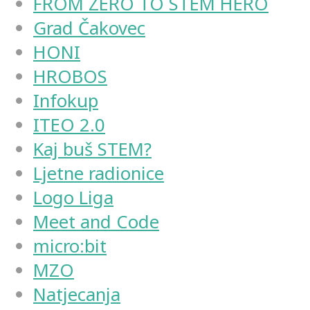
FROM ZERO TO STEM HERO
Grad Čakovec
HONI
HROBOS
Infokup
ITEO 2.0
Kaj buš STEM?
Ljetne radionice
Logo Liga
Meet and Code
micro:bit
MZO
Natjecanja