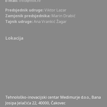
E-mail:
info@mik.hr
Predsjednik udruge:
Viktor Lazar
Zamjenik predsjednika:
Marin Drabić
Tajnik udruge:
Ana Vrankić Žagar
Lokacija
Tehnološko-inovacijski centar Medimurje d.o.o., Bana
Josipa Jelačića 22, 40000, Čakovec