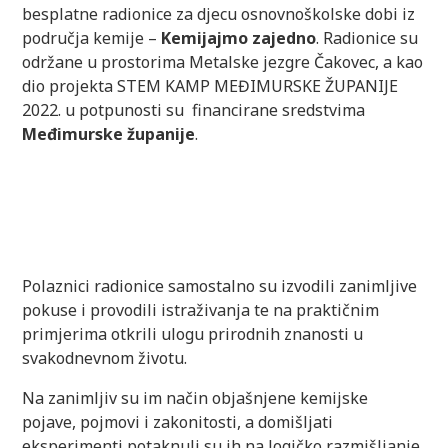
besplatne radionice za djecu osnovnoškolske dobi iz
područja kemije –
Kemijajmo zajedno
. Radionice su
održane u prostorima Metalske jezgre Čakovec, a kao
dio projekta STEM KAMP MEĐIMURSKE ŽUPANIJE
2022. u potpunosti su financirane sredstvima
Međimurske županije
.
Polaznici radionice samostalno su izvodili zanimljive
pokuse i provodili istraživanja te na praktičnim
primjerima otkrili ulogu prirodnih znanosti u
svakodnevnom životu.
Na zanimljiv su im način objašnjene kemijske
pojave, pojmovi i zakonitosti, a domišljati
eksperimenti potaknuli su ih na logičko razmišljanje,