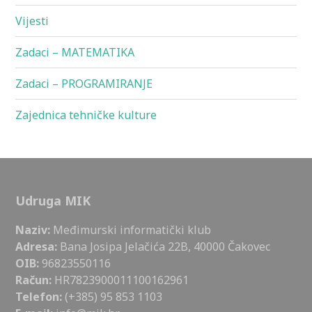
Vijesti
Zadaci – MATEMATIKA
Zadaci – PROGRAMIRANJE
Zajednica tehničke kulture
Udruga MIK
Naziv:
Međimurski informatički klub
Adresa:
Bana Josipa Jelačića 22B, 40000 Čakovec
OIB:
96823550116
Račun:
HR7823900011100162961
Telefon:
(+385) 95 853 1103