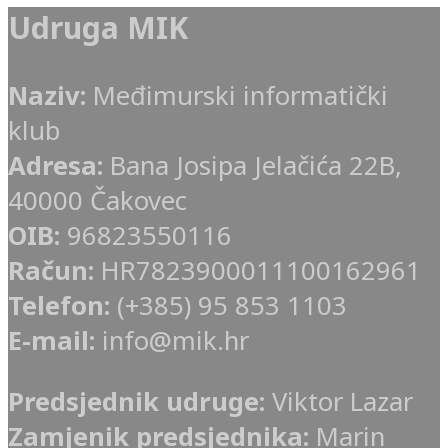
Udruga MIK
Naziv:
Međimurski informatički
klub
Adresa:
Bana Josipa Jelačića 22B,
40000 Čakovec
OIB:
96823550116
Račun:
HR7823900011100162961
Telefon:
(+385) 95 853 1103
E-mail:
info@mik.hr
Predsjednik udruge:
Viktor Lazar
Zamjenik predsjednika:
Marin