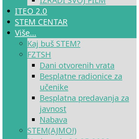
IZRADI SVOJ FILM
ITEO 2.0
STEM CENTAR
Više…
Kaj buš STEM?
FZTSH
Dani otvorenih vrata
Besplatne radionice za
učenike
Besplatna predavanja za
javnost
Nabava
STEM(AJMO!)