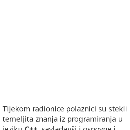
Tijekom radionice polaznici su stekli
temeljita znanja iz programiranja u
jeziku
C++,
savladavši i osnovne i