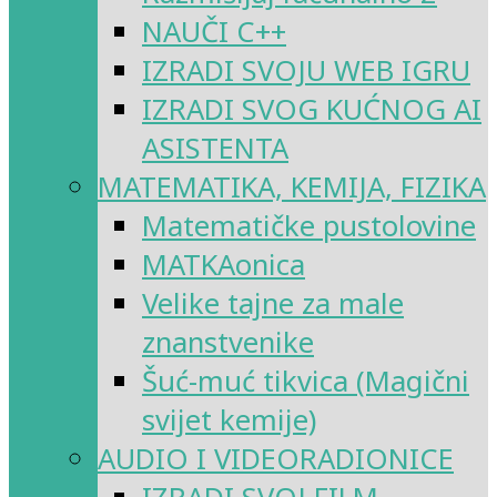
NAUČI C++
IZRADI SVOJU WEB IGRU
IZRADI SVOG KUĆNOG AI
ASISTENTA
MATEMATIKA, KEMIJA, FIZIKA
Matematičke pustolovine
MATKAonica
Velike tajne za male
znanstvenike
Šuć-muć tikvica (Magični
svijet kemije)
AUDIO I VIDEORADIONICE