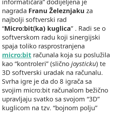
informatičara” dodijeljena je
nagrada
Franu Železnjaku
za
najbolji softverski rad
“
Micro:bit(ka) kuglica
” . Radi se o
softverskom radu koji sinergijski
spaja toliko rasprostranjena
micro:bit
računala koja su poslužila
kao “kontroleri” (slično
joysticku
) te
3D softverski uradak na računalu.
Svrha igre je da do 8 igrača sa
svojim micro:bit računalom bežično
upravljaju svatko sa svojom “3D”
kuglicom na tzv. “bojnom polju”