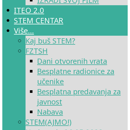
IZRADI SVOJ FILM
ITEO 2.0
STEM CENTAR
Više…
Kaj buš STEM?
FZTSH
Dani otvorenih vrata
Besplatne radionice za
učenike
Besplatna predavanja za
javnost
Nabava
STEM(AJMO!)