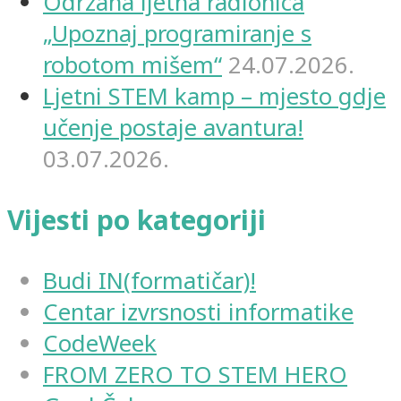
Održana ljetna radionica
„Upoznaj programiranje s
robotom mišem“
24.07.2026.
Ljetni STEM kamp – mjesto gdje
učenje postaje avantura!
03.07.2026.
Vijesti po kategoriji
Budi IN(formatičar)!
Centar izvrsnosti informatike
CodeWeek
FROM ZERO TO STEM HERO