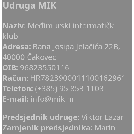
Udruga MIK
Naziv:
Međimurski informatički
klub
Adresa:
Bana Josipa Jelačića 22B,
40000 Čakovec
OIB:
96823550116
Račun:
HR7823900011100162961
Telefon:
(+385) 95 853 1103
E-mail:
info@mik.hr
Predsjednik udruge:
Viktor Lazar
Zamjenik predsjednika:
Marin