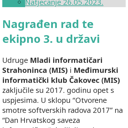
Natjecanje 26.05.2023.
Nagrađen rad te
ekipno 3. u državi
Udruge
Mladi informatičari
Strahoninca (MIS)
i
Međimurski
informatički klub Čakovec (MIS)
zaključile su 2017. godinu opet s
uspjesima. U sklopu “Otvorene
smotre softverskih radova 2017” na
“Dan Hrvatskog saveza