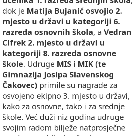
učenika 1. razreda srednjih škola
,
dok je
Matija Bujanić
osvojio 2.
mjesto u državi u
kategoriji 6.
razreda osnovnih škola
, a
Vedran
Cifrek 2. mjesto u državi u
kategoriji 8. razreda osnovne
škole
. Udruge
MIS
i
MIK (te
Gimnazija Josipa Slavenskog
Čakovec)
primile su nagrade za
osvojeno ekipno 3. mjesto u državi,
kako za osnovne, tako i za srednje
škole. Već duži niz godina udruge
svojim radom bilježe natprosječne