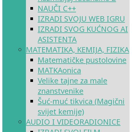
NAUČI C++
IZRADI SVOJU WEB IGRU
IZRADI SVOG KUĆNOG AI
ASISTENTA
MATEMATIKA, KEMIJA, FIZIKA
Matematičke pustolovine
MATKAonica
Velike tajne za male
znanstvenike
Šuć-muć tikvica (Magični
svijet kemije)
AUDIO I VIDEORADIONICE