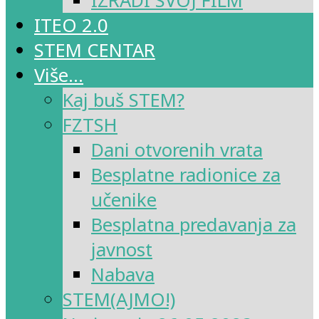
IZRADI SVOJ FILM
ITEO 2.0
STEM CENTAR
Više…
Kaj buš STEM?
FZTSH
Dani otvorenih vrata
Besplatne radionice za
učenike
Besplatna predavanja za
javnost
Nabava
STEM(AJMO!)