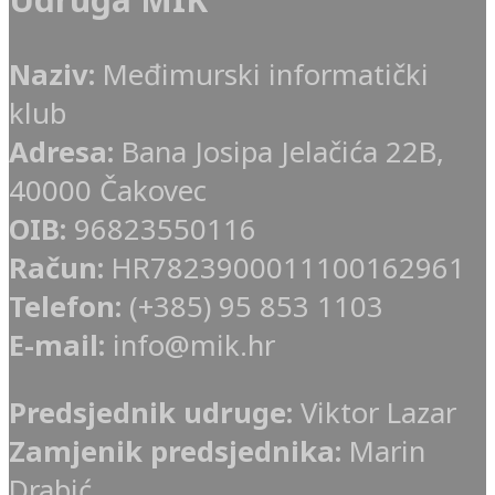
Naziv:
Međimurski informatički
klub
Adresa:
Bana Josipa Jelačića 22B,
40000 Čakovec
OIB:
96823550116
Račun:
HR7823900011100162961
Telefon:
(+385) 95 853 1103
E-mail:
info@mik.hr
Predsjednik udruge:
Viktor Lazar
Zamjenik predsjednika:
Marin
Drabić