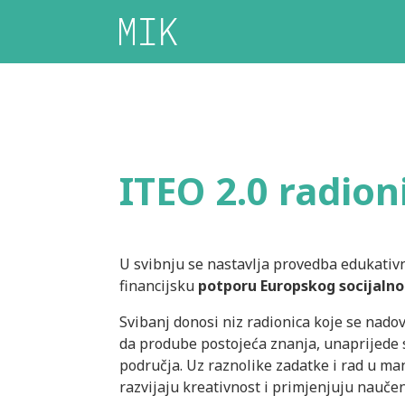
ITEO 2.0 radion
U svibnju se nastavlja provedba edukativ
financijsku
potporu Europskog socijaln
Svibanj donosi niz radionica koje se nad
da prodube postojeća znanja, unaprijede s
područja. Uz raznolike zadatke i rad u m
razvijaju kreativnost i primjenjuju nauče