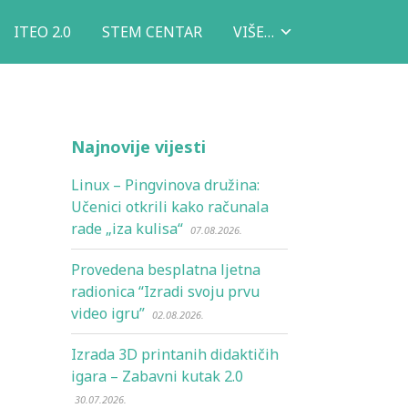
ITEO 2.0
STEM CENTAR
VIŠE…
Najnovije vijesti
Linux – Pingvinova družina:
Učenici otkrili kako računala
rade „iza kulisa“
07.08.2026.
Provedena besplatna ljetna
radionica “Izradi svoju prvu
video igru”
02.08.2026.
Izrada 3D printanih didaktičih
igara – Zabavni kutak 2.0
30.07.2026.