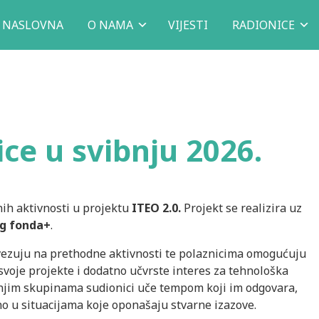
NASLOVNA
O NAMA
VIJESTI
RADIONICE
ice u svibnju 2026.
nih aktivnosti u projektu
ITEO 2.0.
Projekt se realizira uz
og fonda+
.
ovezuju na prethodne aktivnosti te polaznicima omogućuju
voje projekte i dodatno učvrste interes za tehnološka
anjim skupinama sudionici uče tempom koji im odgovara,
no u situacijama koje oponašaju stvarne izazove.