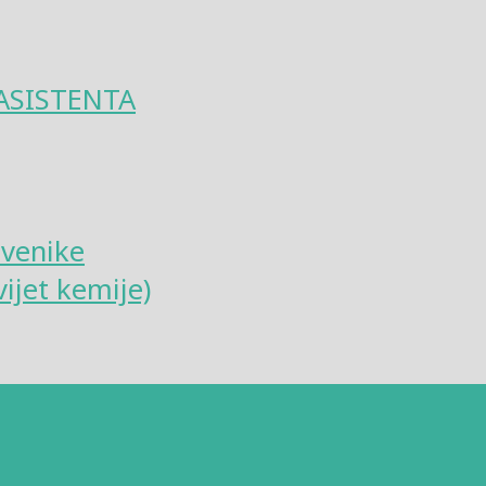
ASISTENTA
tvenike
ijet kemije)