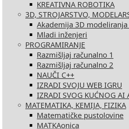
KREATIVNA ROBOTIKA
3D, STROJARSTVO, MODELAR
Akademija 3D modeliranja i
Mladi inženjeri
PROGRAMIRANJE
Razmišljaj računalno 1
Razmišljaj računalno 2
NAUČI C++
IZRADI SVOJU WEB IGRU
IZRADI SVOG KUĆNOG AI 
MATEMATIKA, KEMIJA, FIZIKA
Matematičke pustolovine
MATKAonica