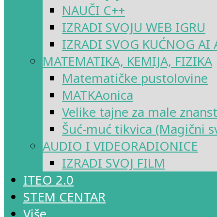
NAUČI C++
IZRADI SVOJU WEB IGRU
IZRADI SVOG KUĆNOG AI 
MATEMATIKA, KEMIJA, FIZIKA
Matematičke pustolovine
MATKAonica
Velike tajne za male znans
Šuć-muć tikvica (Magični sv
AUDIO I VIDEORADIONICE
IZRADI SVOJ FILM
ITEO 2.0
STEM CENTAR
Više…