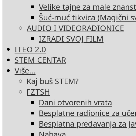
Velike tajne za male znans
Šuć-muć tikvica (Magični sv
AUDIO I VIDEORADIONICE
IZRADI SVOJ FILM
ITEO 2.0
STEM CENTAR
Više…
Kaj buš STEM?
FZTSH
Dani otvorenih vrata
Besplatne radionice za uče
Besplatna predavanja za ja
Nabava