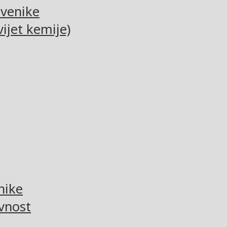
tvenike
ijet kemije)
nike
vnost