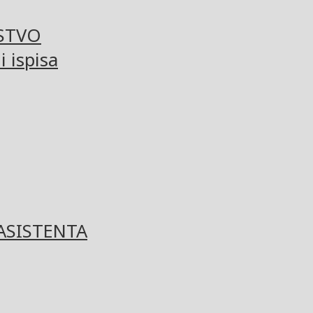
STVO
 ispisa
ASISTENTA