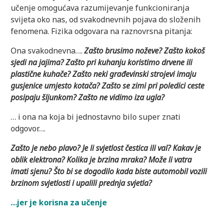
učenje omogućava razumijevanje funkcioniranja
svijeta oko nas, od svakodnevnih pojava do složenih
fenomena. Fizika odgovara na raznovrsna pitanja:
Ona svakodnevna….
Zašto brusimo noževe? Zašto kokoš
sjedi na jajima? Zašto pri kuhanju koristimo drvene ili
plast
ične kuhače? Zašto neki građevinski strojevi imaju
gusjenice umjesto kotača? Zašto se zimi pri poledici ceste
posipaju šljunkom? Zašto ne vidimo iza ugla?
… i ona na koja bi jednostavno bilo super znati
odgovor….
Zašto je nebo plavo? Je li svjetlost čestica ili val? Kakav je
oblik elektrona? Kolika je brzina mraka? Može li vatra
imati sjenu? Što bi se dogodilo kada biste automobil vozili
brzinom svjetlosti i upalili prednja svjetla?
…jer je korisna za učenje