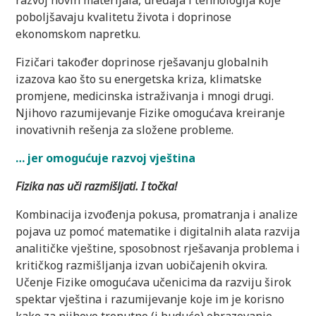
poboljšavaju kvalitetu života i doprinose
ekonomskom napretku.
Fizičari također doprinose rješavanju globalnih
izazova kao što su energetska kriza, klimatske
promjene, medicinska istraživanja i mnogi drugi.
Njihovo razumijevanje Fizike omogućava kreiranje
inovativnih rešenja za složene probleme.
… jer omogućuje razvoj vještina
Fizika nas uči razmišljati. I točka!
Kombinacija izvođenja pokusa, promatranja i analize
pojava uz pomoć matematike i digitalnih alata razvija
analitičke vještine, sposobnost rješavanja problema i
kritičkog razmišljanja izvan uobičajenih okvira.
Učenje Fizike omogućava učenicima da razviju širok
spektar vještina i razumijevanje koje im je korisno
kako za njihovo trenutno (i buduće) obrazovanje,