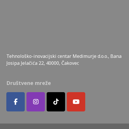
Tehnološko-inovacijski centar Medimurje d.o.o., Bana
Josipa Jelačića 22, 40000, Čakovec
Društvene mreže