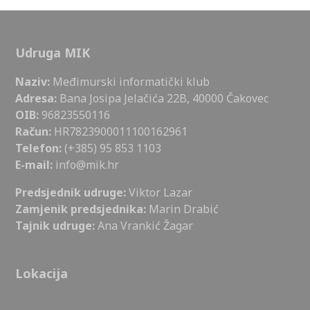
Udruga MIK
Naziv:
Međimurski informatički klub
Adresa:
Bana Josipa Jelačića 22B, 40000 Čakovec
OIB:
96823550116
Račun:
HR7823900011100162961
Telefon:
(+385) 95 853 1103
E-mail:
info@mik.hr
Predsjednik udruge:
Viktor Lazar
Zamjenik predsjednika:
Marin Drabić
Tajnik udruge:
Ana Vrankić Žagar
Lokacija