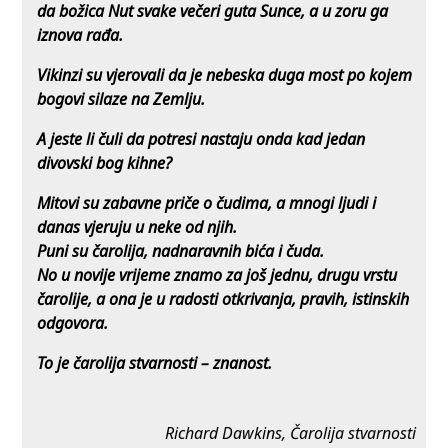
da božica Nut svake večeri guta Sunce, a u zoru ga
iznova rađa.
Vikinzi su vjerovali da je nebeska duga most po kojem
bogovi silaze na Zemlju.
A jeste li čuli da potresi nastaju onda kad jedan
divovski bog kihne?
Mitovi su zabavne priče o čudima, a mnogi ljudi i
danas vjeruju u neke od njih.
Puni su čarolija, nadnaravnih bića i čuda.
No u novije vrijeme znamo za još jednu, drugu vrstu
čarolije, a ona je u radosti otkrivanja, pravih, i
stinskih
odgovora.
To je čarolija stvarnosti – znanost.
Richard Dawkins, Čarolija stvarnosti