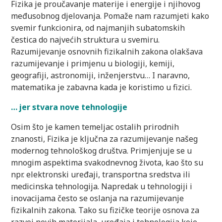
Fizika je proučavanje materije i energije i njihovog
međusobnog djelovanja. Pomaže nam razumjeti kako
svemir funkcionira, od najmanjih subatomskih
čestica do najvećih struktura u svemiru.
Razumijevanje osnovnih fizikalnih zakona olakšava
razumijevanje i primjenu u biologiji, kemiji,
geografiji, astronomiji, inženjerstvu… I naravno,
matematika je zabavna kada je koristimo u fizici.
… jer stvara nove tehnologije
Osim što je kamen temeljac ostalih prirodnih
znanosti, Fizika je ključna za razumijevanje našeg
modernog tehnološkog društva. Primjenjuje se u
mnogim aspektima svakodnevnog života, kao što su
npr. elektronski uređaji, transportna sredstva ili
medicinska tehnologija. Napredak u tehnologiji i
inovacijama često se oslanja na razumijevanje
fizikalnih zakona. Tako su fizičke teorije osnova za
razvoj novih materijala, uređaja i tehnologija koje