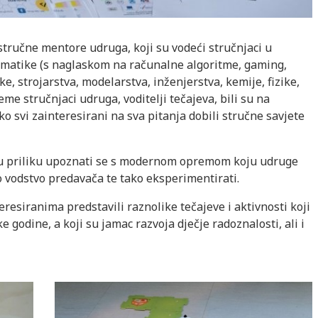
stručne mentore udruga, koji su vodeći stručnjaci u
rmatike (s naglaskom na računalne algoritme, gaming,
ke, strojarstva, modelarstva, inženjerstva, kemije, fizike,
eme stručnjaci udruga, voditelji tečajeva, bili su na
ko svi zainteresirani na sva pitanja dobili stručne savjete
ali su priliku upoznati se s modernom opremom koju udruge
o vodstvo predavača te tako eksperimentirati.
resiranima predstavili raznolike tečajeve i aktivnosti koji
 godine, a koji su jamac razvoja dječje radoznalosti, ali i