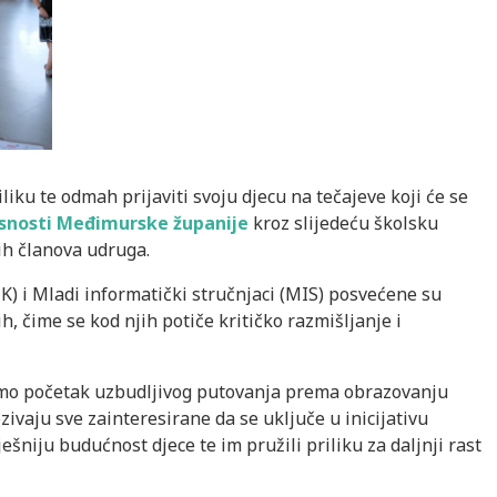
riliku te odmah prijaviti svoju djecu na tečajeve koji će se
rsnosti Međimurske županije
kroz slijedeću školsku
ih članova udruga.
) i Mladi informatički stručnjaci (MIS) posvećene su
h, čime se kod njih potiče kritičko razmišljanje i
samo početak uzbudljivog putovanja prema obrazovanju
vaju sve zainteresirane da se uključe u inicijativu
ešniju budućnost djece te im pružili priliku za daljnji rast