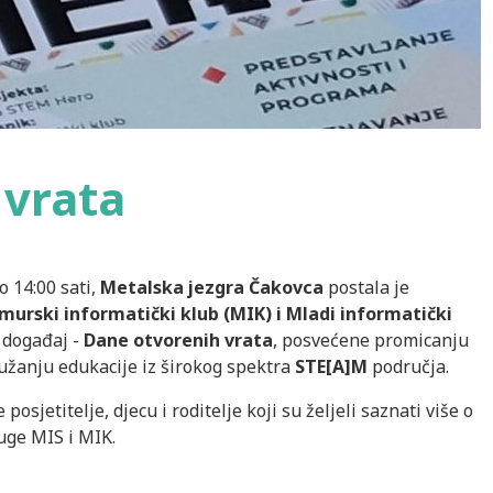
 vrata
o 14:00 sati,
Metalska jezgra Čakovca
postala je
urski informatički klub (MIK) i Mladi informatički
 događaj -
Dane otvorenih vrata
, posvećene promicanju
užanju edukacije iz širokog spektra
STE[A]M
područja.
posjetitelje, djecu i roditelje koji su željeli saznati više o
ge MIS i MIK.