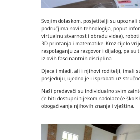
Svojim dolaskom, posjetitelji su upoznali 
područjima novih tehnologija, poput info
virtualnu stvarnost i obradu videa), roboti
3D printanja i matematike. Kroz cijelo vrij
raspolaganju za razgovor i dijalog, pa su t
iz ovih fascinantnih disciplina.
Djeca i mladi, ali i njihovi roditelji, im
posjeduju, ujedno je i isprobati uz stručn
Naši predavači su individualno svim zainte
će biti dostupni tijekom nadolazeće školske
obogaćivanja njihovih znanja i vještina.