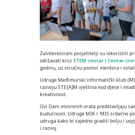
Zainteresirani posjetitelji su iskoristili p
održavati kroz
STEM centar
i
Centar izv
godinu, uz stručnu pomoć mentora i ostal
Udruge Međimurski informatički klub (MIK
razvoju STE[A]M vještina kod djece i mladi
kreativnost.
Ovi Dani otvorenih vrata predstavljaju 
budućnosti. Udruge MIK i MIS srdačno pozi
udruga kako bi zajedno gradili bolju i uspj
i razvoj.