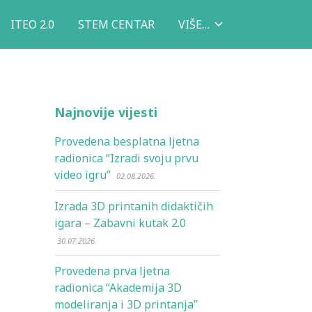
ITEO 2.0
STEM CENTAR
VIŠE…
Najnovije vijesti
Provedena besplatna ljetna
radionica “Izradi svoju prvu
video igru”
02.08.2026.
Izrada 3D printanih didaktičih
igara – Zabavni kutak 2.0
30.07.2026.
Provedena prva ljetna
radionica “Akademija 3D
modeliranja i 3D printanja”