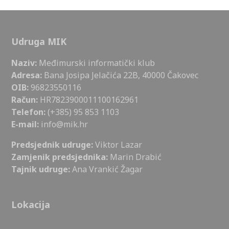
Udruga MIK
Naziv:
Međimurski informatički klub
Adresa:
Bana Josipa Jelačića 22B, 40000 Čakovec
OIB:
96823550116
Račun:
HR7823900011100162961
Telefon:
(+385) 95 853 1103
E-mail:
info@mik.hr
Predsjednik udruge:
Viktor Lazar
Zamjenik predsjednika:
Marin Drabić
Tajnik udruge:
Ana Vrankić Žagar
Lokacija