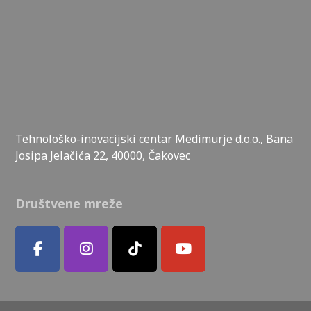
Tehnološko-inovacijski centar Medimurje d.o.o., Bana
Josipa Jelačića 22, 40000, Čakovec
Društvene mreže