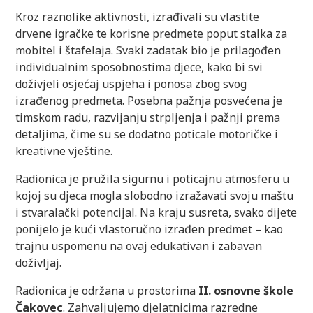
Kroz raznolike aktivnosti, izrađivali su vlastite
drvene igračke te korisne predmete poput stalka za
mobitel i štafelaja. Svaki zadatak bio je prilagođen
individualnim sposobnostima djece, kako bi svi
doživjeli osjećaj uspjeha i ponosa zbog svog
izrađenog predmeta. Posebna pažnja posvećena je
timskom radu, razvijanju strpljenja i pažnji prema
detaljima, čime su se dodatno poticale motoričke i
kreativne vještine.
Radionica je pružila sigurnu i poticajnu atmosferu u
kojoj su djeca mogla slobodno izražavati svoju maštu
i stvaralački potencijal. Na kraju susreta, svako dijete
ponijelo je kući vlastoručno izrađen predmet – kao
trajnu uspomenu na ovaj edukativan i zabavan
doživljaj.
Radionica je održana u prostorima
II. osnovne škole
Čakovec
. Zahvaljujemo djelatnicima razredne