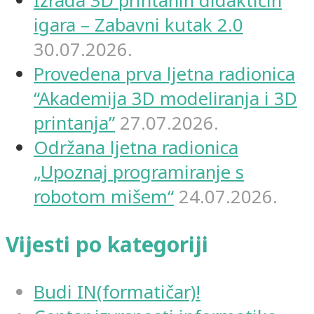
Izrada 3D printanih didaktičih
igara – Zabavni kutak 2.0
30.07.2026.
Provedena prva ljetna radionica
“Akademija 3D modeliranja i 3D
printanja”
27.07.2026.
Održana ljetna radionica
„Upoznaj programiranje s
robotom mišem“
24.07.2026.
Vijesti po kategoriji
Budi IN(formatičar)!