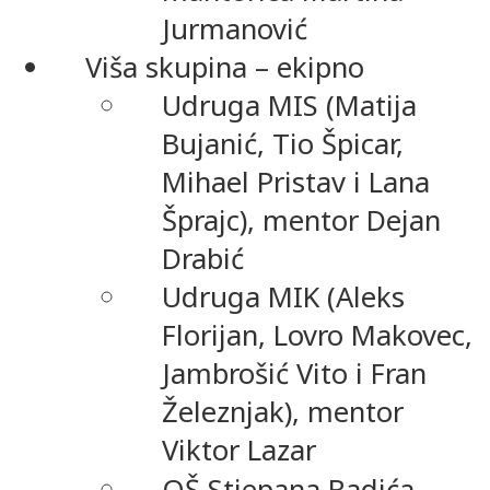
Jurmanović
Viša skupina – ekipno
Udruga MIS (Matija
Bujanić, Tio Špicar,
Mihael Pristav i Lana
Šprajc), mentor Dejan
Drabić
Udruga MIK (Aleks
Florijan, Lovro Makovec,
Jambrošić Vito i Fran
Železnjak), mentor
Viktor Lazar
OŠ Stjepana Radića,