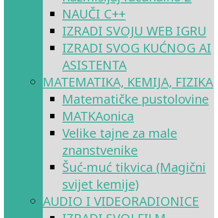
NAUČI C++
IZRADI SVOJU WEB IGRU
IZRADI SVOG KUĆNOG AI
ASISTENTA
MATEMATIKA, KEMIJA, FIZIKA
Matematičke pustolovine
MATKAonica
Velike tajne za male
znanstvenike
Šuć-muć tikvica (Magični
svijet kemije)
AUDIO I VIDEORADIONICE