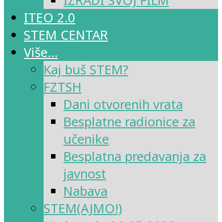
IZRADI SVOJ FILM
ITEO 2.0
STEM CENTAR
Više…
Kaj buš STEM?
FZTSH
Dani otvorenih vrata
Besplatne radionice za
učenike
Besplatna predavanja za
javnost
Nabava
STEM(AJMO!)