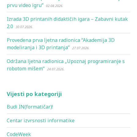
prvu video igru”
02.08.2026.
Izrada 3D printanih didaktičih igara – Zabavni kutak
2.0
30.07.2026.
Provedena prva ljetna radionica “Akademija 3D
modeliranja i 3D printanja”
27.07.2026.
Održana ljetna radionica „Upoznaj programiranje s
robotom mišem“
24.07.2026.
Vijesti po kategoriji
Budi IN(formatičar)!
Centar izvrsnosti informatike
CodeWeek