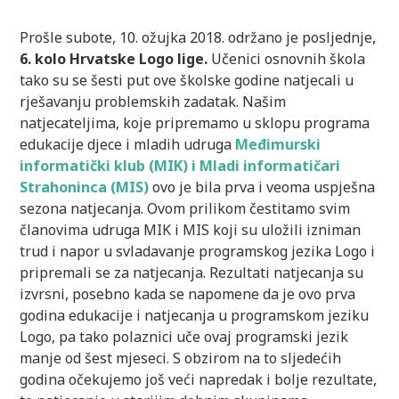
Prošle subote, 10. ožujka 2018. održano je posljednje,
6. kolo Hrvatske Logo lige.
Učenici osnovnih škola
tako su se šesti put ove školske godine natjecali u
rješavanju problemskih zadatak. Našim
natjecateljima, koje pripremamo u sklopu programa
edukacije djece i mladih udruga
Međimurski
informatički klub (MIK) i Mladi informatičari
Strahoninca (MIS)
ovo je bila prva i veoma uspješna
sezona natjecanja. Ovom prilikom čestitamo svim
članovima udruga MIK i MIS koji su uložili izniman
trud i napor u svladavanje programskog jezika Logo i
pripremali se za natjecanja. Rezultati natjecanja su
izvrsni, posebno kada se napomene da je ovo prva
godina edukacije i natjecanja u programskom jeziku
Logo, pa tako polaznici uče ovaj programski jezik
manje od šest mjeseci. S obzirom na to sljedećih
godina očekujemo još veći napredak i bolje rezultate,