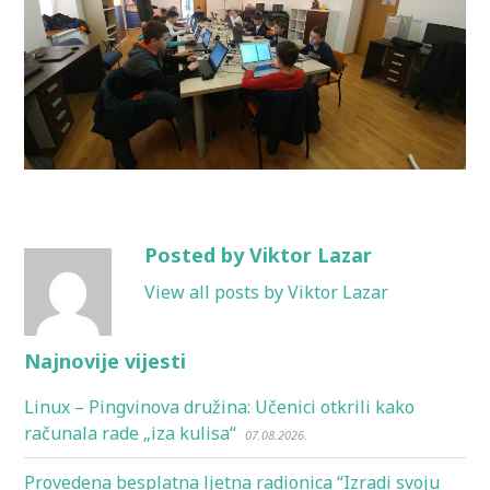
Posted by Viktor Lazar
View all posts by Viktor Lazar
Najnovije vijesti
Linux – Pingvinova družina: Učenici otkrili kako
računala rade „iza kulisa“
07.08.2026.
Provedena besplatna ljetna radionica “Izradi svoju