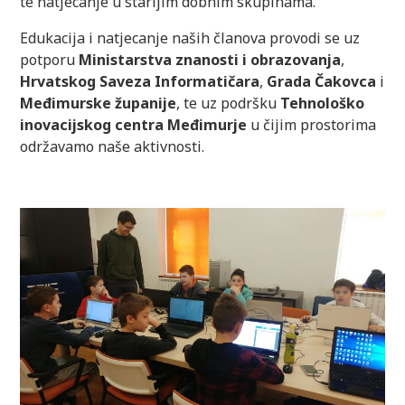
te natjecanje u starijim dobnim skupinama.
Edukacija i natjecanje naših članova provodi se uz
potporu
Ministarstva znanosti i obrazovanja
,
Hrvatskog Saveza Informatičara
,
Grada Čakovca
i
Međimurske županije
, te uz podršku
Tehnološko
inovacijskog centra Međimurje
u čijim prostorima
održavamo naše aktivnosti.