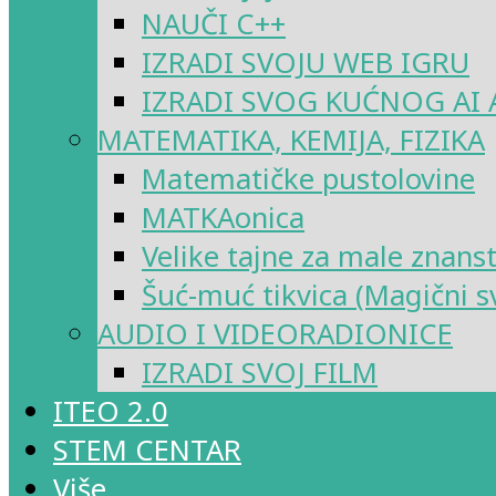
NAUČI C++
IZRADI SVOJU WEB IGRU
IZRADI SVOG KUĆNOG AI 
MATEMATIKA, KEMIJA, FIZIKA
Matematičke pustolovine
MATKAonica
Velike tajne za male znans
Šuć-muć tikvica (Magični sv
AUDIO I VIDEORADIONICE
IZRADI SVOJ FILM
ITEO 2.0
STEM CENTAR
Više…