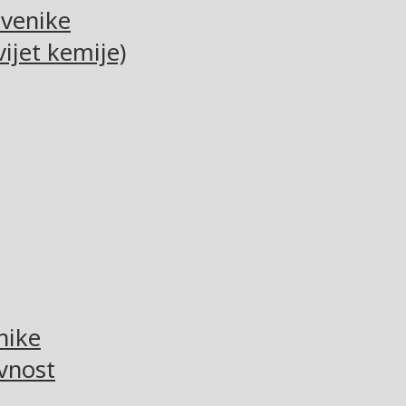
tvenike
ijet kemije)
nike
vnost