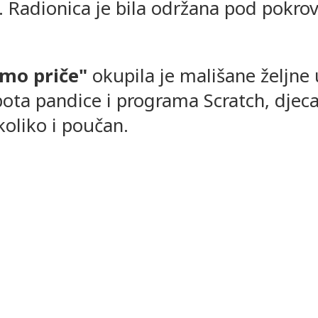
. Radionica je bila održana pod pokro
mo priče"
okupila je mališane željne u
ta pandice i programa Scratch, djeca 
koliko i poučan.