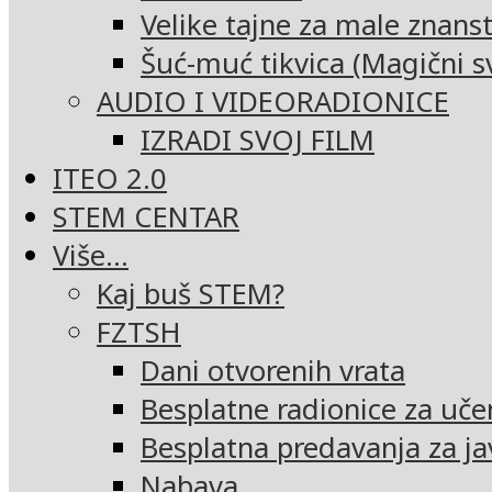
Velike tajne za male znans
Šuć-muć tikvica (Magični sv
AUDIO I VIDEORADIONICE
IZRADI SVOJ FILM
ITEO 2.0
STEM CENTAR
Više…
Kaj buš STEM?
FZTSH
Dani otvorenih vrata
Besplatne radionice za uče
Besplatna predavanja za ja
Nabava