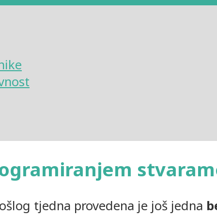
nike
vnost
rogramiranjem stvaramo
ošlog tjedna provedena je još jedna
b