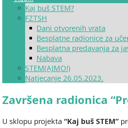
Kaj buš STEM?
FZTSH
Dani otvorenih vrata
Besplatne radionice za uče
Besplatna predavanja za ja
Nabava
STEM(AJMO!)
Natjecanje 26.05.2023.
Završena radionica “P
U sklopu projekta
“Kaj buš STEM”
pr