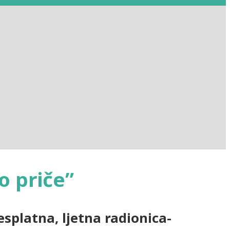
 priče”
esplatna, ljetna radionica-