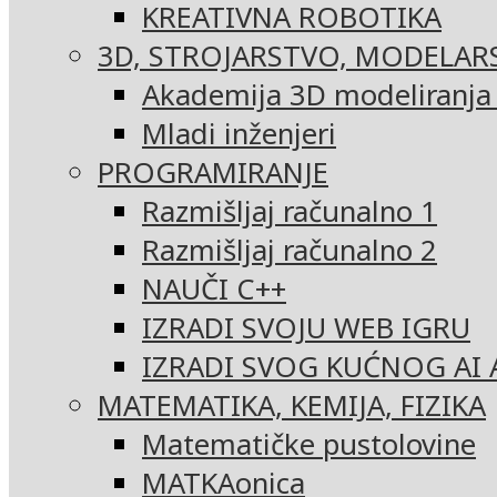
KREATIVNA ROBOTIKA
3D, STROJARSTVO, MODELAR
Akademija 3D modeliranja i
Mladi inženjeri
PROGRAMIRANJE
Razmišljaj računalno 1
Razmišljaj računalno 2
NAUČI C++
IZRADI SVOJU WEB IGRU
IZRADI SVOG KUĆNOG AI 
MATEMATIKA, KEMIJA, FIZIKA
Matematičke pustolovine
MATKAonica