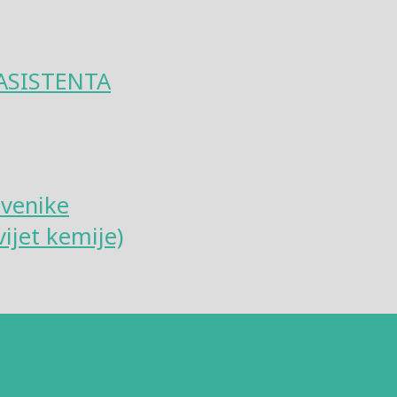
ASISTENTA
tvenike
ijet kemije)