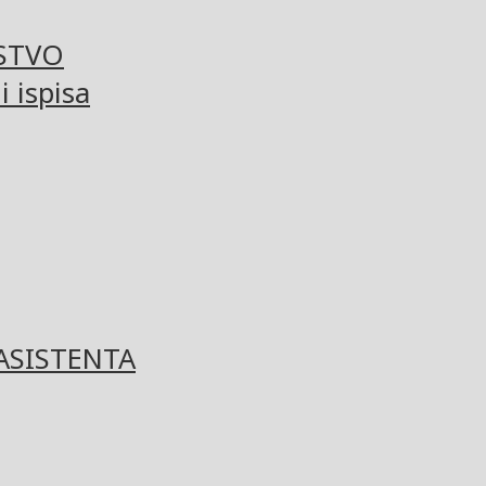
STVO
 ispisa
ASISTENTA