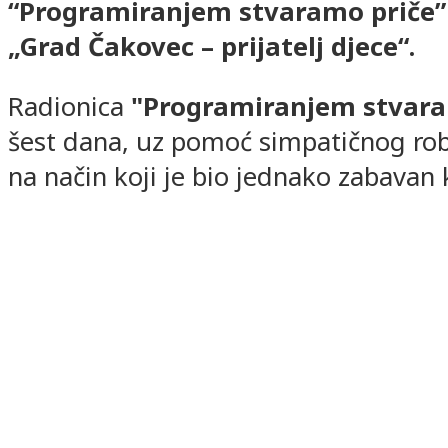
“Programiranjem stvaramo priče”
„Grad Čakovec – prijatelj djece“.
Radionica
"Programiranjem stvara
šest dana, uz pomoć simpatičnog robo
na način koji je bio jednako zabavan 