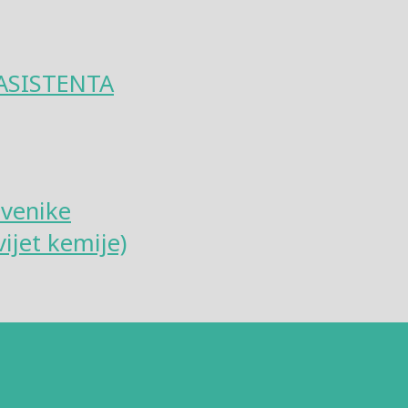
ASISTENTA
tvenike
ijet kemije)