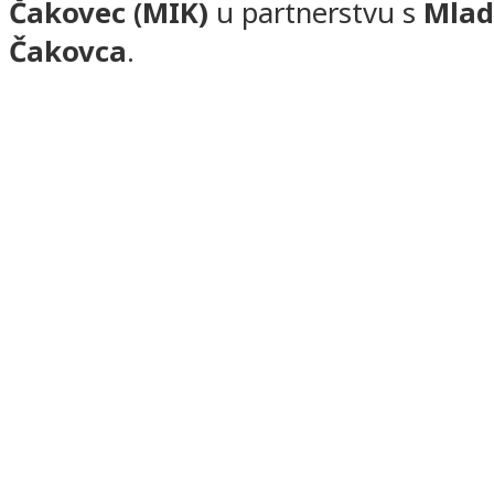
Čakovec (MIK)
u partnerstvu s
Mlad
Čakovca
.