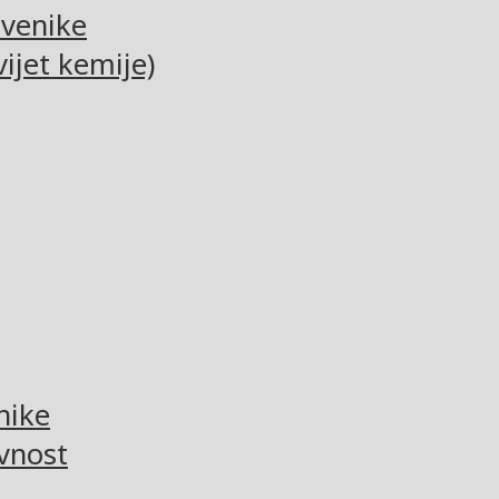
tvenike
ijet kemije)
nike
vnost