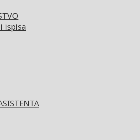
STVO
 ispisa
ASISTENTA