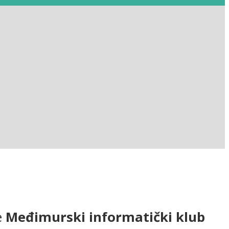
e
Međimurski informatički klub