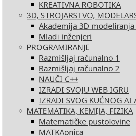
KREATIVNA ROBOTIKA
3D, STROJARSTVO, MODELAR
Akademija 3D modeliranja i
Mladi inženjeri
PROGRAMIRANJE
Razmišljaj računalno 1
Razmišljaj računalno 2
NAUČI C++
IZRADI SVOJU WEB IGRU
IZRADI SVOG KUĆNOG AI 
MATEMATIKA, KEMIJA, FIZIKA
Matematičke pustolovine
MATKAonica