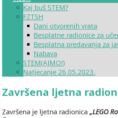
Kaj buš STEM?
FZTSH
Dani otvorenih vrata
Besplatne radionice za uče
Besplatna predavanja za ja
Nabava
STEM(AJMO!)
Natjecanje 26.05.2023.
Završena ljetna radio
Završena je ljetna radionica
„LEGO Ro