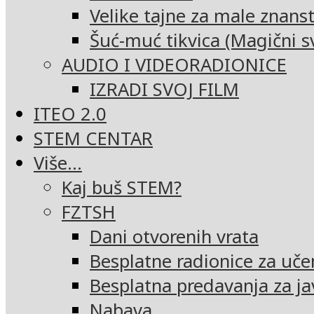
Velike tajne za male znans
Šuć-muć tikvica (Magični sv
AUDIO I VIDEORADIONICE
IZRADI SVOJ FILM
ITEO 2.0
STEM CENTAR
Više…
Kaj buš STEM?
FZTSH
Dani otvorenih vrata
Besplatne radionice za uče
Besplatna predavanja za ja
Nabava