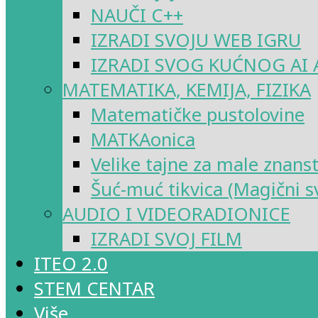
NAUČI C++
IZRADI SVOJU WEB IGRU
IZRADI SVOG KUĆNOG AI 
MATEMATIKA, KEMIJA, FIZIKA
Matematičke pustolovine
MATKAonica
Velike tajne za male znans
Šuć-muć tikvica (Magični sv
AUDIO I VIDEORADIONICE
IZRADI SVOJ FILM
ITEO 2.0
STEM CENTAR
Više…