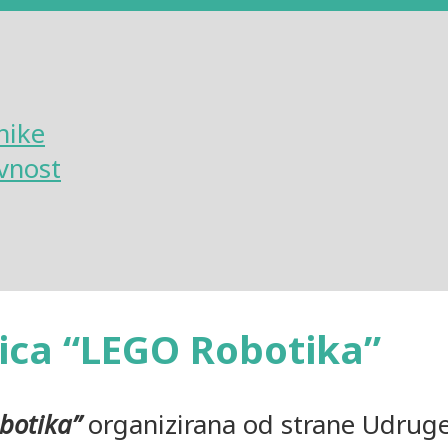
nike
vnost
nica “LEGO Robotika”
botika”
organizirana od strane Udrug