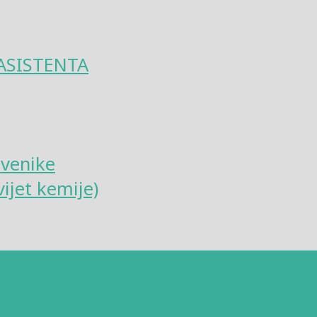
ASISTENTA
tvenike
ijet kemije)