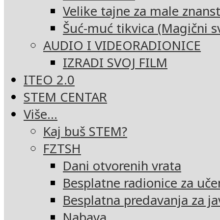
Velike tajne za male znans
Šuć-muć tikvica (Magični sv
AUDIO I VIDEORADIONICE
IZRADI SVOJ FILM
ITEO 2.0
STEM CENTAR
Više…
Kaj buš STEM?
FZTSH
Dani otvorenih vrata
Besplatne radionice za uče
Besplatna predavanja za ja
Nabava