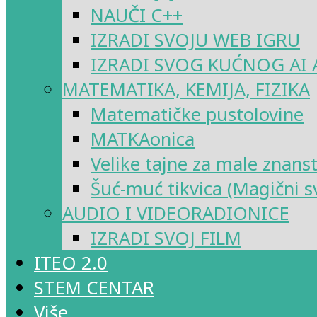
NAUČI C++
IZRADI SVOJU WEB IGRU
IZRADI SVOG KUĆNOG AI 
MATEMATIKA, KEMIJA, FIZIKA
Matematičke pustolovine
MATKAonica
Velike tajne za male znans
Šuć-muć tikvica (Magični sv
AUDIO I VIDEORADIONICE
IZRADI SVOJ FILM
ITEO 2.0
STEM CENTAR
Više…