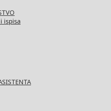
STVO
 ispisa
ASISTENTA