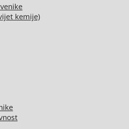
tvenike
ijet kemije)
nike
vnost