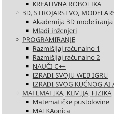
KREATIVNA ROBOTIKA
3D, STROJARSTVO, MODELAR
Akademija 3D modeliranja i
Mladi inženjeri
PROGRAMIRANJE
Razmišljaj računalno 1
Razmišljaj računalno 2
NAUČI C++
IZRADI SVOJU WEB IGRU
IZRADI SVOG KUĆNOG AI 
MATEMATIKA, KEMIJA, FIZIKA
Matematičke pustolovine
MATKAonica