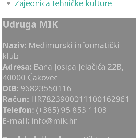
Zajednica tehničke kulture
Udruga MIK
Naziv:
Međimurski informatički
klub
Adresa:
Bana Josipa Jelačića 22B,
40000 Čakovec
OIB:
96823550116
Račun:
HR7823900011100162961
Telefon:
(+385) 95 853 1103
E-mail:
info@mik.hr