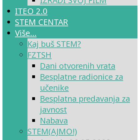
IZRADI SVOJ FILM
ITEO 2.0
STEM CENTAR
Više…
Kaj buš STEM?
FZTSH
Dani otvorenih vrata
Besplatne radionice za
učenike
Besplatna predavanja za
javnost
Nabava
STEM(AJMO!)