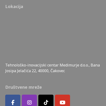
Lokacija
Tehnološko-inovacijski centar Medimurje d.o.o., Bana
Josipa Jelačića 22, 40000, Čakovec
Društvene mreže