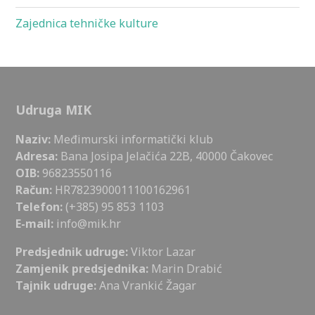
Zajednica tehničke kulture
Udruga MIK
Naziv:
Međimurski informatički klub
Adresa:
Bana Josipa Jelačića 22B, 40000 Čakovec
OIB:
96823550116
Račun:
HR7823900011100162961
Telefon:
(+385) 95 853 1103
E-mail:
info@mik.hr
Predsjednik udruge:
Viktor Lazar
Zamjenik predsjednika:
Marin Drabić
Tajnik udruge:
Ana Vrankić Žagar