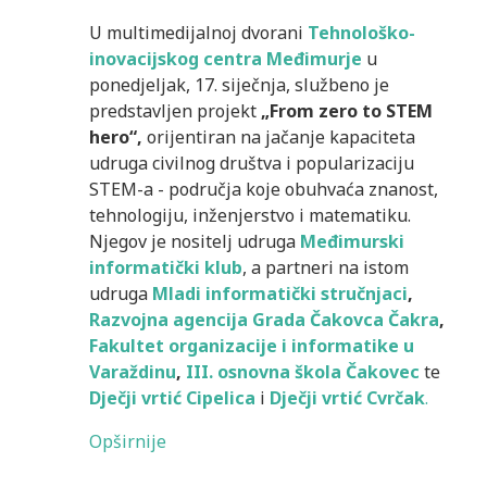
U multimedijalnoj dvorani
Tehnološko-
inovacijskog centra Međimurje
u
ponedjeljak, 17. siječnja, službeno je
predstavljen projekt
„From zero to STEM
hero“,
orijentiran na jačanje kapaciteta
udruga civilnog društva i popularizaciju
STEM-a - područja koje obuhvaća znanost,
tehnologiju, inženjerstvo i matematiku.
Njegov je nositelj udruga
Međimurski
informatički klub
, a partneri na istom
udruga
Mladi informatički stručnjaci
,
Razvojna agencija Grada Čakovca Čakra
,
Fakultet organizacije i informatike u
Varaždinu
,
III. osnovna škola Čakovec
te
Dječji vrtić Cipelica
i
Dječji vrtić Cvrčak
.
Opširnije