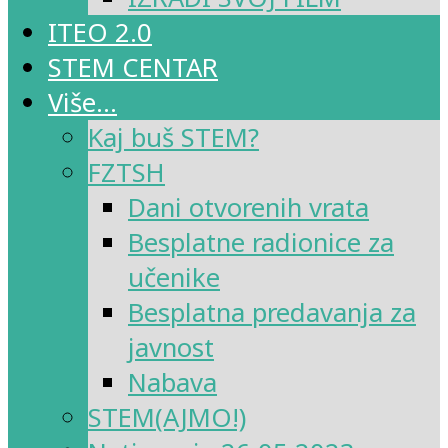
ITEO 2.0
STEM CENTAR
Više…
Kaj buš STEM?
FZTSH
Dani otvorenih vrata
Besplatne radionice za
učenike
Besplatna predavanja za
javnost
Nabava
STEM(AJMO!)