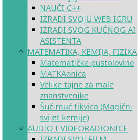
NAUČI C++
IZRADI SVOJU WEB IGRU
IZRADI SVOG KUĆNOG AI
ASISTENTA
MATEMATIKA, KEMIJA, FIZIKA
Matematičke pustolovine
MATKAonica
Velike tajne za male
znanstvenike
Šuć-muć tikvica (Magični
svijet kemije)
AUDIO I VIDEORADIONICE
IZRADI SVOJ FILM