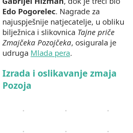
Gabrijel Hižman
, dok je treći bio
Edo Pogorelec
. Nagrade za
najuspješnije natjecatelje, u obliku
bilježnica i slikovnica
Tajne priče
Zmajčeka Pozojčeka
, osigurala je
udruga
Mlada pera
.
Izrada i oslikavanje zmaja
Pozoja