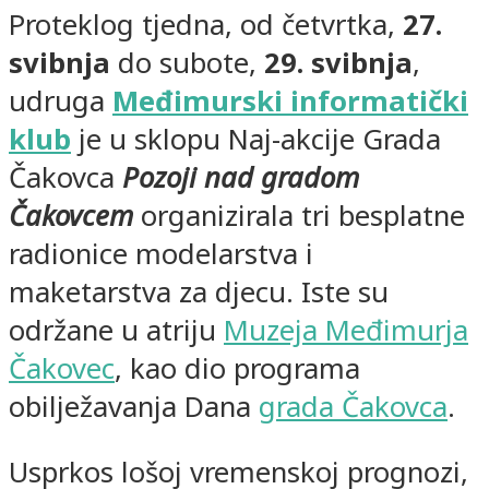
Proteklog tjedna, od četvrtka,
27.
svibnja
do subote,
29. svibnja
,
udruga
Međimurski informatički
klub
je u sklopu Naj-akcije Grada
Čakovca
Pozoji nad gradom
Čakovcem
o
rganizirala tri besplatne
radionice modelarstva i
maketarstva za djecu. Iste su
održane u atriju
Muzeja Međimurja
Čakovec
, kao dio programa
obilježavanja Dana
grada Čakovca
.
Usprkos lošoj vremenskoj prognozi,