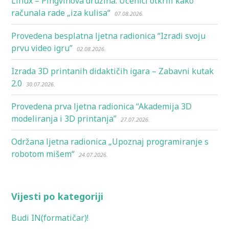
Linux – Pingvinova družina: Učenici otkrili kako
računala rade „iza kulisa“
07.08.2026.
Provedena besplatna ljetna radionica “Izradi svoju
prvu video igru”
02.08.2026.
Izrada 3D printanih didaktičih igara – Zabavni kutak
2.0
30.07.2026.
Provedena prva ljetna radionica “Akademija 3D
modeliranja i 3D printanja”
27.07.2026.
Održana ljetna radionica „Upoznaj programiranje s
robotom mišem“
24.07.2026.
Vijesti po kategoriji
Budi IN(formatičar)!