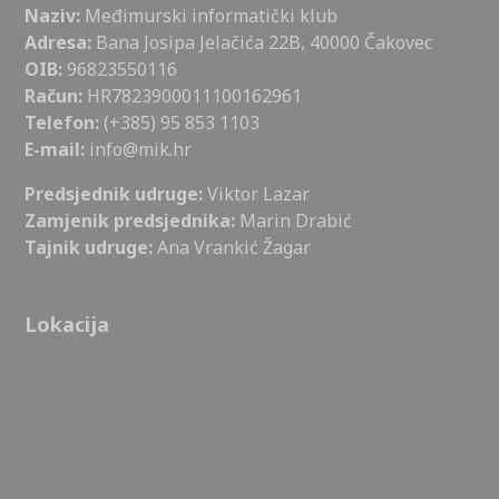
Naziv:
Međimurski informatički klub
Adresa:
Bana Josipa Jelačića 22B, 40000 Čakovec
OIB:
96823550116
Račun:
HR7823900011100162961
Telefon:
(+385) 95 853 1103
E-mail:
info@mik.hr
Predsjednik udruge:
Viktor Lazar
Zamjenik predsjednika:
Marin Drabić
Tajnik udruge:
Ana Vrankić Žagar
Lokacija