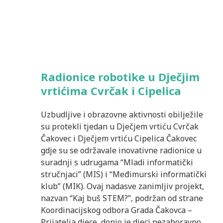
Radionice robotike u Dječjim
vrtićima Cvrčak i Cipelica
Uzbudljive i obrazovne aktivnosti obilježile
su protekli tjedan u Dječjem vrtiću Cvrčak
Čakovec i Dječjem vrtiću Cipelica Čakovec
gdje su se održavale inovativne radionice u
suradnji s udrugama “Mladi informatički
stručnjaci” (MIS) i “Međimurski informatički
klub” (MIK). Ovaj nadasve zanimljiv projekt,
nazvan “Kaj buš STEM?”, podržan od strane
Koordinacijskog odbora Grada Čakovca –
Prijatelja djece, donio je djeci nezaboravno