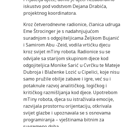
iskustvo pod vodstvom Dejana Drabića,
projektnog koordinatora.
Kroz četverodnevne radionice, članica udruga
Eme Štrocinger je s nadahnjujućom
suradnjom s odgojiteljicama Željkom Bujanić
i Samirom Abu -Zeid, vodila vrtićku djecu
kroz svijet mTiny robota. Radionice su se
odvijale sa starijom skupinom djece kod
odgojiteljica Monike Sarić u Cvrčku te Mateje
Dubroja i Blaženke Lozić u Cipelici, koje nisu
samo pružile obilje zabave i igre, već su i
potaknule razvoj analitičkog, logičkog i
kritičkog razmišljanja kod djece. Upotrebom
mTiny robota, djeca su istraživala emocije,
razvijala prostornu orijentaciju, otkrivala
svijet glazbe i upoznavala se s osnovama
programiranja – vještinama bitnim za
suvremeno doba.