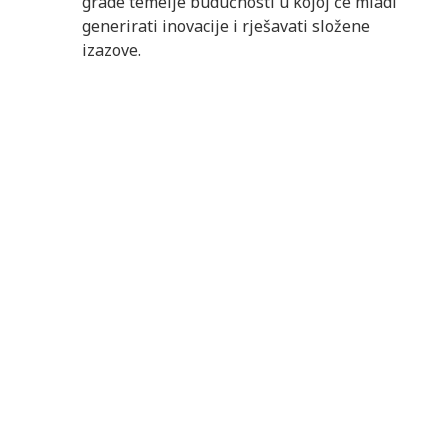
grade temelje budućnosti u kojoj će mladi
generirati inovacije i rješavati složene
izazove.