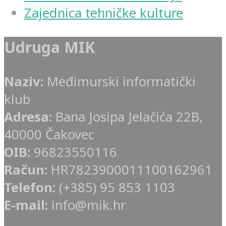
Zajednica tehničke kulture
Udruga MIK
Naziv:
Međimurski informatički
klub
Adresa:
Bana Josipa Jelačića 22B,
40000 Čakovec
OIB:
96823550116
Račun:
HR7823900011100162961
Telefon:
(+385) 95 853 1103
E-mail:
info@mik.hr