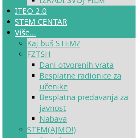
IZRADI SVOJ FILM
ITEO 2.0
STEM CENTAR
Više…
Kaj buš STEM?
FZTSH
Dani otvorenih vrata
Besplatne radionice za
učenike
Besplatna predavanja za
javnost
Nabava
STEM(AJMO!)