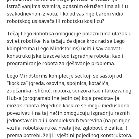
istraživanjima svemira, opasnim okruženjima ali i u
svakodnevnom životu. Tko od vas nije barem vidio
robotskog usisavača ili robotsku kosilicu?
Tečaj Lego Robotika omogućuje polaznicima ulazak u
svijet robotike. Na tečaju će djeca kroz rad sa Lego
kompletima (Lego Mindstorms) učiti i savladavati
konstrukcijske izazove kod izgradnje robota, kao i
programiranje robota za rješavanje problema.
Lego Mindstorms komplet je set koji se sastoji od
“kockica” (greda, osovina, spojnica, kotačića,
zupčanika i slično), motora, senzora kao i takozvanog
Hub-a (programabilne jedinice) koja predstavlja
mozak robota. Pojedine kockice se mogu međusobno
povezivati i na taj način omogućuju izgradnju raznih
jednostavnih ali i kompleksnih tvorevina (na primjer
vozila, robotske ruke, hvataljke, zglobovi, dizalice…)
prema potrebi, želji i vještini pojedinog konstruktora.