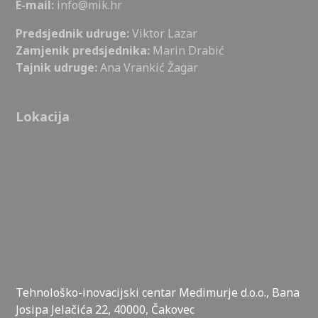
E-mail:
info@mik.hr
Predsjednik udruge:
Viktor Lazar
Zamjenik predsjednika:
Marin Drabić
Tajnik udruge:
Ana Vrankić Žagar
Lokacija
Tehnološko-inovacijski centar Medimurje d.o.o., Bana
Josipa Jelačića 22, 40000, Čakovec