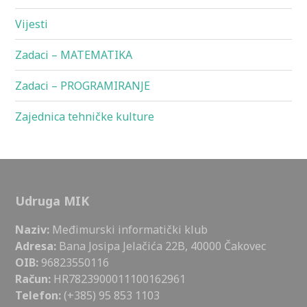
Vijesti
Zadaci – MATEMATIKA
Zadaci – PROGRAMIRANJE
Zajednica tehničke kulture
Udruga MIK
Naziv:
Međimurski informatički klub
Adresa:
Bana Josipa Jelačića 22B, 40000 Čakovec
OIB:
96823550116
Račun:
HR7823900011100162961
Telefon:
(+385) 95 853 1103