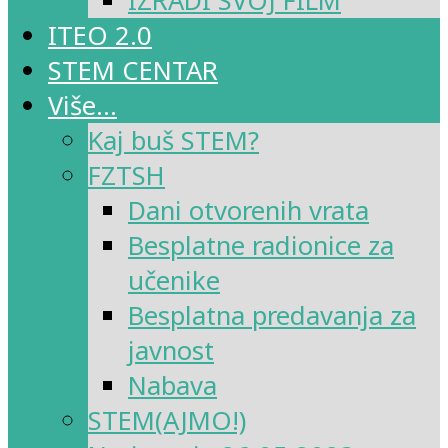
IZRADI SVOJ FILM
ITEO 2.0
STEM CENTAR
Više…
Kaj buš STEM?
FZTSH
Dani otvorenih vrata
Besplatne radionice za
učenike
Besplatna predavanja za
javnost
Nabava
STEM(AJMO!)