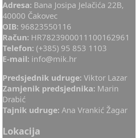
Adresa:
Bana Josipa Jelačića 22B,
40000 Čakovec
OIB:
96823550116
Račun:
HR7823900011100162961
Telefon:
(+385) 95 853 1103
E-mail:
info@mik.hr
Predsjednik udruge:
Viktor Lazar
Zamjenik predsjednika:
Marin
Drabić
Tajnik udruge:
Ana Vrankić Žagar
Lokacija