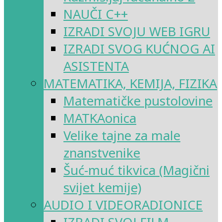
NAUČI C++
IZRADI SVOJU WEB IGRU
IZRADI SVOG KUĆNOG AI
ASISTENTA
MATEMATIKA, KEMIJA, FIZIKA
Matematičke pustolovine
MATKAonica
Velike tajne za male
znanstvenike
Šuć-muć tikvica (Magični
svijet kemije)
AUDIO I VIDEORADIONICE