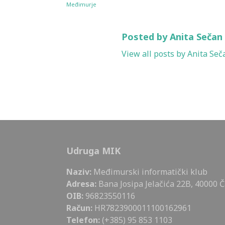
Međimurje
Posted by Anita Sečan
View all posts by Anita Seč
Udruga MIK
Naziv:
Međimurski informatički klub
Adresa:
Bana Josipa Jelačića 22B, 40000 
OIB:
96823550116
Račun:
HR7823900011100162961
Telefon:
(+385) 95 853 1103