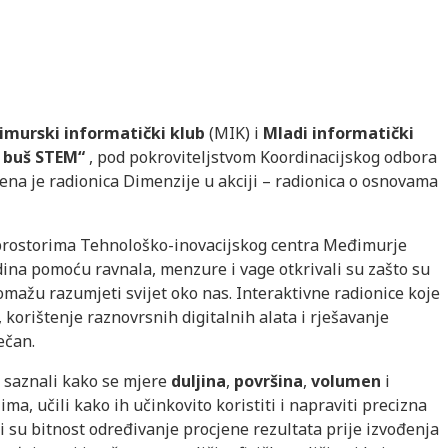
murski informatički klub
(MIK) i
Mladi informatički
 buš STEM“
, pod pokroviteljstvom Koordinacijskog odbora
ena je radionica Dimenzije u akciji – radionica o osnovama
u prostorima Tehnološko-inovacijskog centra Međimurje
odina pomoću ravnala, menzure i vage otkrivali su zašto su
mažu razumjeti svijet oko nas. Interaktivne radionice koje
 korištenje raznovrsnih digitalnih alata i rješavanje
ečan.
 saznali kako se mjere
duljina
,
površina
,
volumen
i
ma, učili kako ih učinkovito koristiti i napraviti precizna
i su bitnost određivanje procjene rezultata prije izvođenja