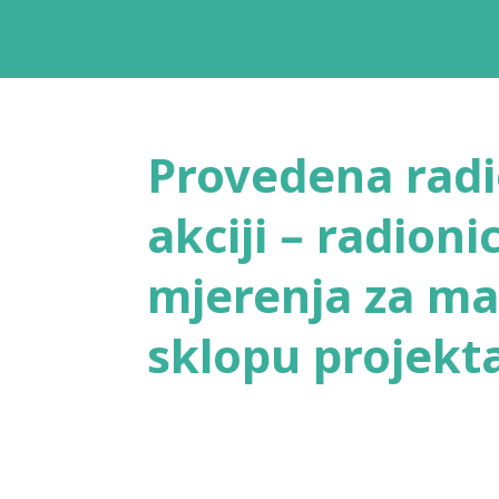
Provedena radi
akciji – radion
mjerenja za mal
sklopu projekt