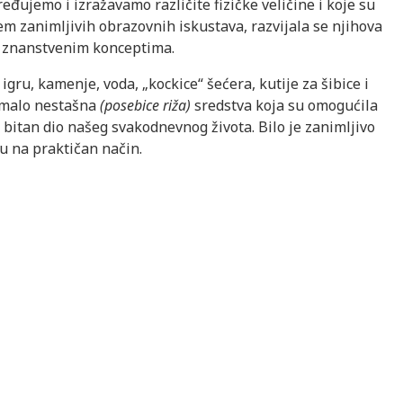
ređujemo i izražavamo različite fizičke veličine i koje su
em zanimljivih obrazovnih iskustava, razvijala se njihova
nim znanstvenim konceptima.
 igru, kamenje, voda, „kockice“ šećera, kutije za šibice i
pomalo nestašna
(posebice riža)
sredstva koja su omogućila
 bitan dio našeg svakodnevnog života. Bilo je zanimljivo
ju na praktičan način.