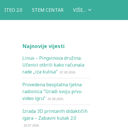
ITEO 2.0
STEM CENTAR
VIŠE…
Najnovije vijesti
Linux – Pingvinova družina:
Učenici otkrili kako računala
rade „iza kulisa“
07.08.2026.
Provedena besplatna ljetna
radionica “Izradi svoju prvu
video igru”
02.08.2026.
Izrada 3D printanih didaktičih
igara – Zabavni kutak 2.0
30.07.2026.