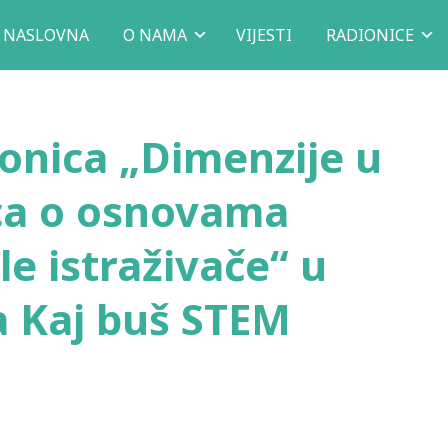
NASLOVNA
O NAMA
VIJESTI
RADIONICE
onica „Dimenzije u
ica o osnovama
e istraživače“ u
a Kaj buš STEM