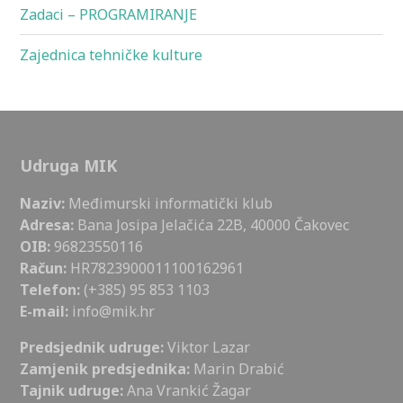
Zadaci – PROGRAMIRANJE
Zajednica tehničke kulture
Udruga MIK
Naziv:
Međimurski informatički klub
Adresa:
Bana Josipa Jelačića 22B, 40000 Čakovec
OIB:
96823550116
Račun:
HR7823900011100162961
Telefon:
(+385) 95 853 1103
E-mail:
info@mik.hr
Predsjednik udruge:
Viktor Lazar
Zamjenik predsjednika:
Marin Drabić
Tajnik udruge:
Ana Vrankić Žagar