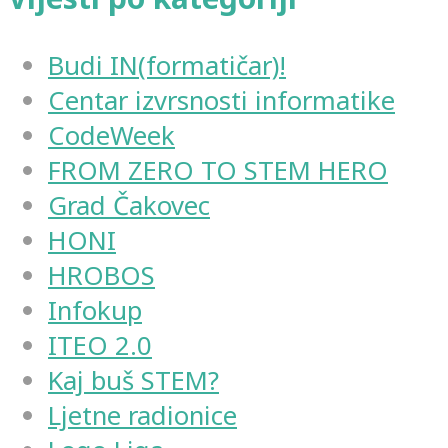
Budi IN(formatičar)!
Centar izvrsnosti informatike
CodeWeek
FROM ZERO TO STEM HERO
Grad Čakovec
HONI
HROBOS
Infokup
ITEO 2.0
Kaj buš STEM?
Ljetne radionice