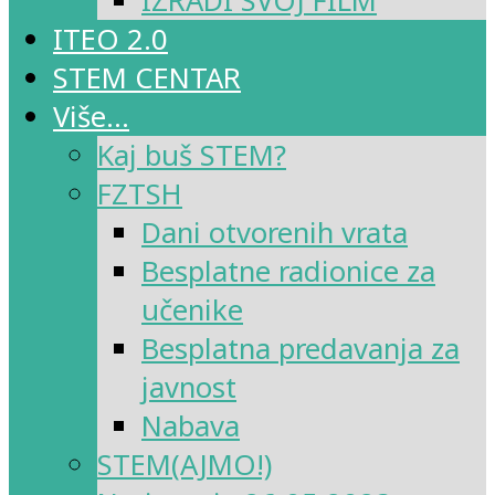
IZRADI SVOJ FILM
ITEO 2.0
STEM CENTAR
Više…
Kaj buš STEM?
FZTSH
Dani otvorenih vrata
Besplatne radionice za
učenike
Besplatna predavanja za
javnost
Nabava
STEM(AJMO!)