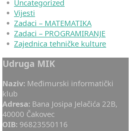
Uncategorized
Vijesti
Zadaci – MATEMATIKA
Zadaci – PROGRAMIRANJE
Zajednica tehničke kulture
Udruga MIK
Naziv:
Međimurski informatički
klub
Adresa:
Bana Josipa Jelačića 22B,
40000 Čakovec
OIB:
96823550116