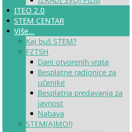
IZRADI SVOJ FILM
ITEO 2.0
STEM CENTAR
Više…
Kaj buš STEM?
FZTSH
Dani otvorenih vrata
Besplatne radionice za
učenike
Besplatna predavanja za
javnost
Nabava
STEM(AJMO!)