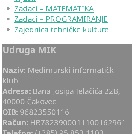
Zadaci – MATEMATIKA
Zadaci – PROGRAMIRANJE
Zajednica tehničke kulture
Udruga MIK
Naziv:
Međimurski informatički
klub
Adresa:
Bana Josipa Jelačića 22B,
40000 Čakovec
OIB:
96823550116
Račun:
HR7823900011100162961
Telefon:
(+385) 95 853 1103