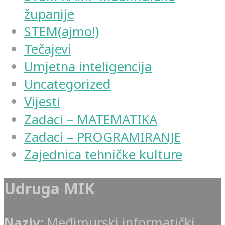
županije
STEM(ajmo!)
Tečajevi
Umjetna inteligencija
Uncategorized
Vijesti
Zadaci – MATEMATIKA
Zadaci – PROGRAMIRANJE
Zajednica tehničke kulture
Udruga MIK
Naziv:
Međimurski informatički