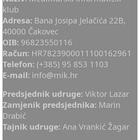
klub
Adresa:
Bana Josipa Jelačića 22B,
40000 Čakovec
OIB:
96823550116
Račun:
HR7823900011100162961
Telefon:
(+385) 95 853 1103
E-mail:
info@mik.hr
Predsjednik udruge:
Viktor Lazar
Zamjenik predsjednika:
Marin
Drabić
Tajnik udruge:
Ana Vrankić Žagar