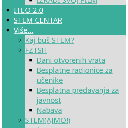
IZRADI SVOJ FILM
ITEO 2.0
STEM CENTAR
Više…
Kaj buš STEM?
FZTSH
Dani otvorenih vrata
Besplatne radionice za
učenike
Besplatna predavanja za
javnost
Nabava
STEM(AJMO!)