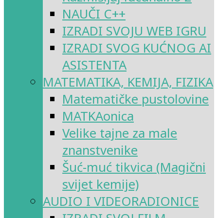
NAUČI C++
IZRADI SVOJU WEB IGRU
IZRADI SVOG KUĆNOG AI
ASISTENTA
MATEMATIKA, KEMIJA, FIZIKA
Matematičke pustolovine
MATKAonica
Velike tajne za male
znanstvenike
Šuć-muć tikvica (Magični
svijet kemije)
AUDIO I VIDEORADIONICE