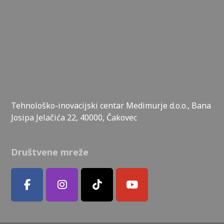
Tehnološko-inovacijski centar Medimurje d.o.o., Bana
Josipa Jelačića 22, 40000, Čakovec
Društvene mreže