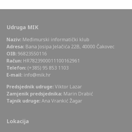
Udruga MIK
Naziv:
Međimurski informatički klub
Adresa:
Bana Josipa Jelačića 22B, 40000 Čakovec
OIB:
96823550116
Račun:
HR7823900011100162961
Telefon:
(+385) 95 853 1103
E-mail:
info@mik.hr
Predsjednik udruge:
Viktor Lazar
Zamjenik predsjednika:
Marin Drabić
Tajnik udruge:
Ana Vrankić Žagar
Lokacija