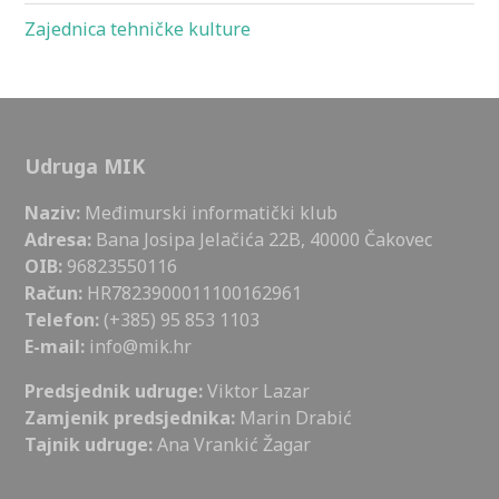
Zajednica tehničke kulture
Udruga MIK
Naziv:
Međimurski informatički klub
Adresa:
Bana Josipa Jelačića 22B, 40000 Čakovec
OIB:
96823550116
Račun:
HR7823900011100162961
Telefon:
(+385) 95 853 1103
E-mail:
info@mik.hr
Predsjednik udruge:
Viktor Lazar
Zamjenik predsjednika:
Marin Drabić
Tajnik udruge:
Ana Vrankić Žagar