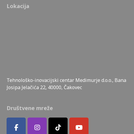
Lokacija
Tehnološko-inovacijski centar Medimurje d.o.o., Bana
Josipa Jelačića 22, 40000, Čakovec
Društvene mreže