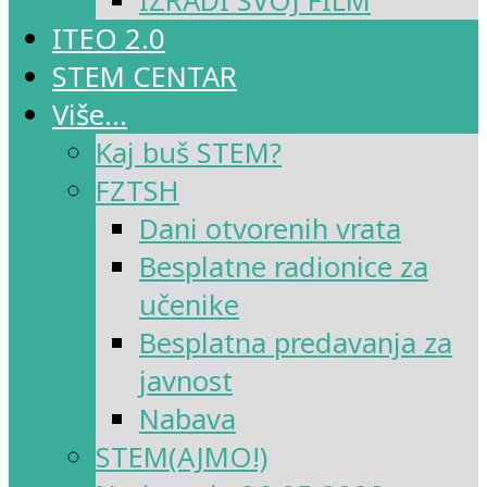
IZRADI SVOJ FILM
ITEO 2.0
STEM CENTAR
Više…
Kaj buš STEM?
FZTSH
Dani otvorenih vrata
Besplatne radionice za
učenike
Besplatna predavanja za
javnost
Nabava
STEM(AJMO!)