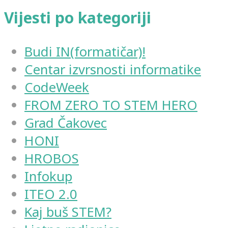
Vijesti po kategoriji
Budi IN(formatičar)!
Centar izvrsnosti informatike
CodeWeek
FROM ZERO TO STEM HERO
Grad Čakovec
HONI
HROBOS
Infokup
ITEO 2.0
Kaj buš STEM?