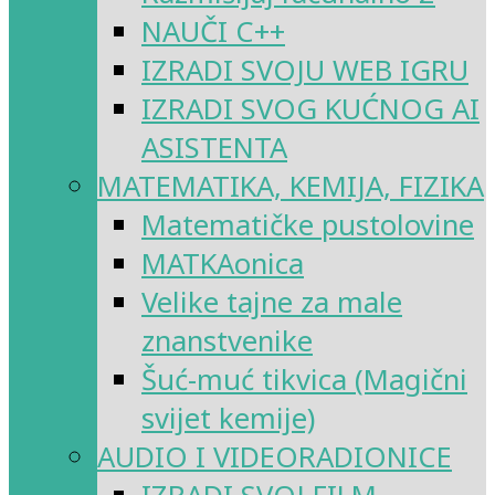
NAUČI C++
IZRADI SVOJU WEB IGRU
IZRADI SVOG KUĆNOG AI
ASISTENTA
MATEMATIKA, KEMIJA, FIZIKA
Matematičke pustolovine
MATKAonica
Velike tajne za male
znanstvenike
Šuć-muć tikvica (Magični
svijet kemije)
AUDIO I VIDEORADIONICE