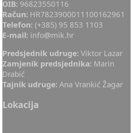
OIB:
96823550116
Račun:
HR7823900011100162961
Telefon:
(+385) 95 853 1103
E-mail:
info@mik.hr
Predsjednik udruge:
Viktor Lazar
Zamjenik predsjednika:
Marin
Drabić
Tajnik udruge:
Ana Vrankić Žagar
Lokacija