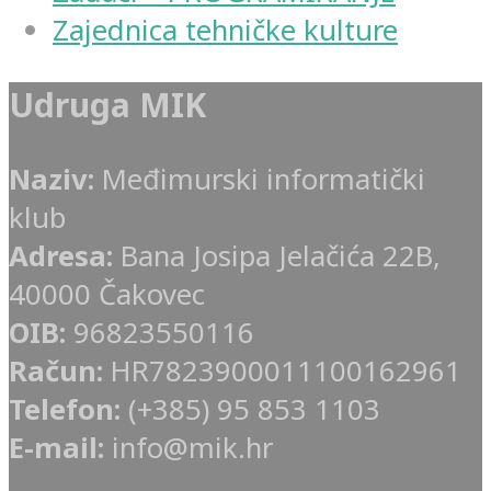
Zajednica tehničke kulture
Udruga MIK
Naziv:
Međimurski informatički
klub
Adresa:
Bana Josipa Jelačića 22B,
40000 Čakovec
OIB:
96823550116
Račun:
HR7823900011100162961
Telefon:
(+385) 95 853 1103
E-mail:
info@mik.hr