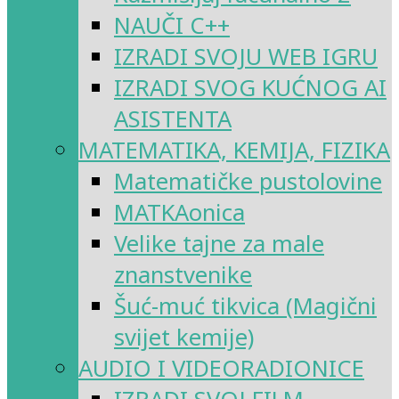
NAUČI C++
IZRADI SVOJU WEB IGRU
IZRADI SVOG KUĆNOG AI
ASISTENTA
MATEMATIKA, KEMIJA, FIZIKA
Matematičke pustolovine
MATKAonica
Velike tajne za male
znanstvenike
Šuć-muć tikvica (Magični
svijet kemije)
AUDIO I VIDEORADIONICE