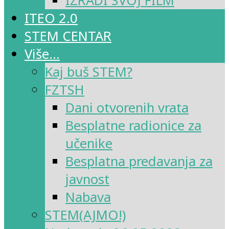
IZRADI SVOJ FILM
ITEO 2.0
STEM CENTAR
Više…
Kaj buš STEM?
FZTSH
Dani otvorenih vrata
Besplatne radionice za
učenike
Besplatna predavanja za
javnost
Nabava
STEM(AJMO!)