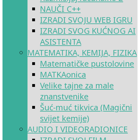
NAUČI C++
IZRADI SVOJU WEB IGRU
IZRADI SVOG KUĆNOG AI
ASISTENTA
MATEMATIKA, KEMIJA, FIZIKA
Matematičke pustolovine
MATKAonica
Velike tajne za male
znanstvenike
Šuć-muć tikvica (Magični
svijet kemije)
AUDIO I VIDEORADIONICE