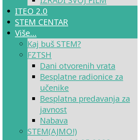
IZRADI SVOJ FILM
ITEO 2.0
STEM CENTAR
Više…
Kaj buš STEM?
FZTSH
Dani otvorenih vrata
Besplatne radionice za
učenike
Besplatna predavanja za
javnost
Nabava
STEM(AJMO!)