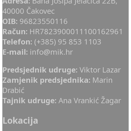
Adresa:
Bana Josipa Jelačića 22B,
40000 Čakovec
OIB:
96823550116
Račun:
HR7823900011100162961
Telefon:
(+385) 95 853 1103
E-mail:
info@mik.hr
Predsjednik udruge:
Viktor Lazar
Zamjenik predsjednika:
Marin
Drabić
Tajnik udruge:
Ana Vrankić Žagar
Lokacija