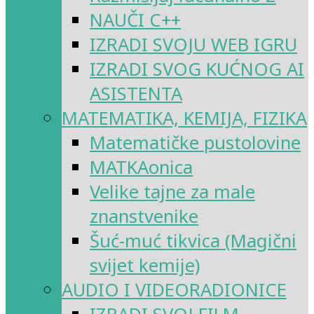
NAUČI C++
IZRADI SVOJU WEB IGRU
IZRADI SVOG KUĆNOG AI
ASISTENTA
MATEMATIKA, KEMIJA, FIZIKA
Matematičke pustolovine
MATKAonica
Velike tajne za male
znanstvenike
Šuć-muć tikvica (Magični
svijet kemije)
AUDIO I VIDEORADIONICE