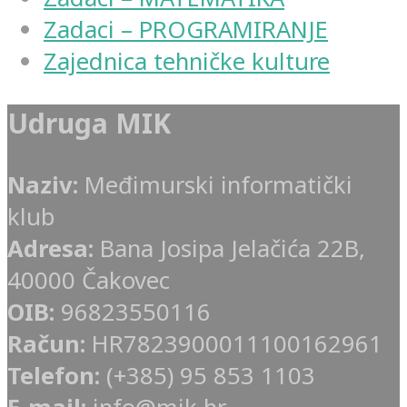
Zadaci – PROGRAMIRANJE
Zajednica tehničke kulture
Udruga MIK
Naziv:
Međimurski informatički
klub
Adresa:
Bana Josipa Jelačića 22B,
40000 Čakovec
OIB:
96823550116
Račun:
HR7823900011100162961
Telefon:
(+385) 95 853 1103