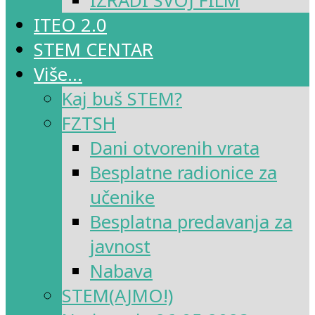
IZRADI SVOJ FILM
ITEO 2.0
STEM CENTAR
Više…
Kaj buš STEM?
FZTSH
Dani otvorenih vrata
Besplatne radionice za
učenike
Besplatna predavanja za
javnost
Nabava
STEM(AJMO!)