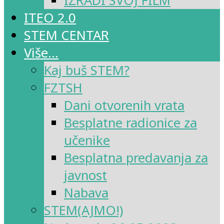
IZRADI SVOJ FILM
ITEO 2.0
STEM CENTAR
Više…
Kaj buš STEM?
FZTSH
Dani otvorenih vrata
Besplatne radionice za
učenike
Besplatna predavanja za
javnost
Nabava
STEM(AJMO!)