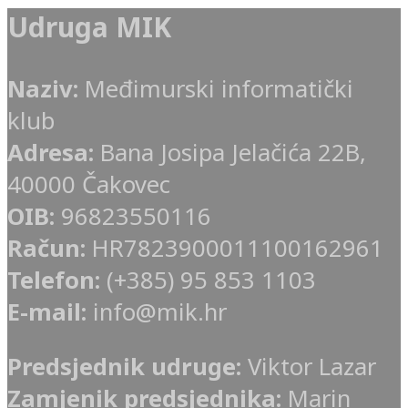
Udruga MIK
Naziv:
Međimurski informatički
klub
Adresa:
Bana Josipa Jelačića 22B,
40000 Čakovec
OIB:
96823550116
Račun:
HR7823900011100162961
Telefon:
(+385) 95 853 1103
E-mail:
info@mik.hr
Predsjednik udruge:
Viktor Lazar
Zamjenik predsjednika:
Marin