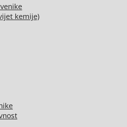
tvenike
ijet kemije)
nike
vnost