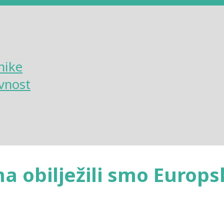
nike
vnost
 obilježili smo Europs