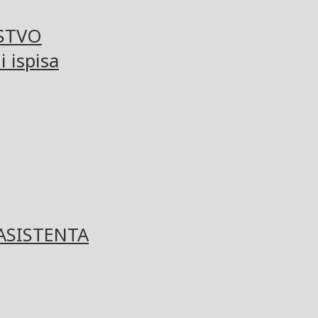
STVO
 ispisa
ASISTENTA