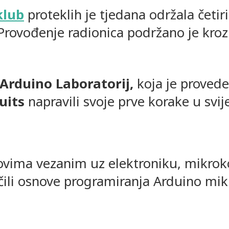
klub
proteklih je tjedana održala četir
rovođenje radionica podržano je kroz
Arduino Laboratorij,
koja je provede
uits
napravili svoje prve korake u svij
movima vezanim uz elektroniku, mikroko
čili osnove programiranja Arduino mikr