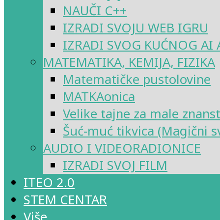
NAUČI C++
IZRADI SVOJU WEB IGRU
IZRADI SVOG KUĆNOG AI 
MATEMATIKA, KEMIJA, FIZIKA
Matematičke pustolovine
MATKAonica
Velike tajne za male znans
Šuć-muć tikvica (Magični sv
AUDIO I VIDEORADIONICE
IZRADI SVOJ FILM
ITEO 2.0
STEM CENTAR
Više…