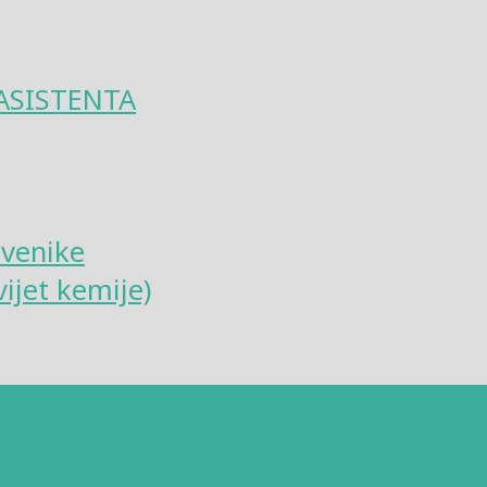
ASISTENTA
tvenike
ijet kemije)