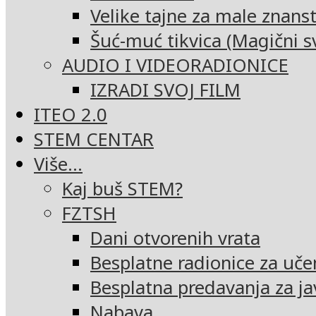
Velike tajne za male znans
Šuć-muć tikvica (Magični sv
AUDIO I VIDEORADIONICE
IZRADI SVOJ FILM
ITEO 2.0
STEM CENTAR
Više…
Kaj buš STEM?
FZTSH
Dani otvorenih vrata
Besplatne radionice za uče
Besplatna predavanja za ja
Nabava