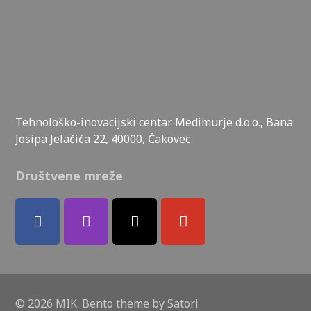
Tehnološko-inovacijski centar Medimurje d.o.o., Bana
Josipa Jelačića 22, 40000, Čakovec
Društvene mreže
© 2026 MIK. Bento theme by Satori