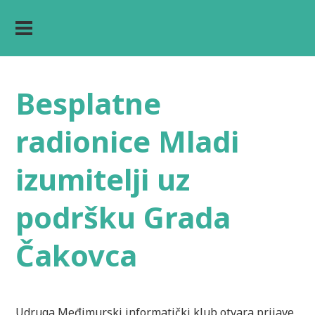
Besplatne
radionice Mladi
izumitelji uz
podršku Grada
Čakovca
Udruga Međimurski informatički klub otvara prijave