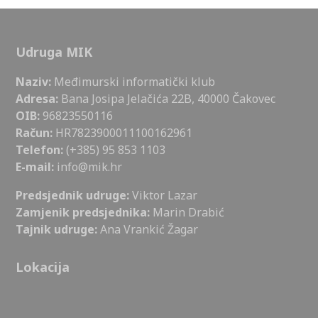
Udruga MIK
Naziv:
Međimurski informatički klub
Adresa:
Bana Josipa Jelačića 22B, 40000 Čakovec
OIB:
96823550116
Račun:
HR7823900011100162961
Telefon:
(+385) 95 853 1103
E-mail:
info@mik.hr
Predsjednik udruge:
Viktor Lazar
Zamjenik predsjednika:
Marin Drabić
Tajnik udruge:
Ana Vrankić Žagar
Lokacija