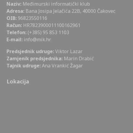
Naziv:
Međimurski informatički klub
Adresa:
Bana Josipa Jelačića 22B, 40000 Čakovec
OIB:
96823550116
Račun:
HR7823900011100162961
Telefon:
(+385) 95 853 1103
E-mail:
info@mik.hr
Predsjednik udruge:
Viktor Lazar
Zamjenik predsjednika:
Marin Drabić
Tajnik udruge:
Ana Vrankić Žagar
Lokacija