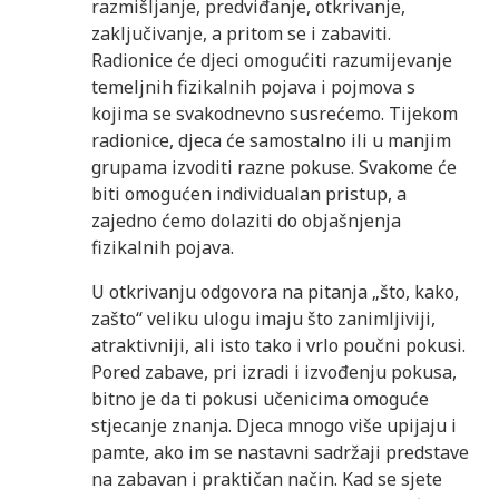
razmišljanje, predviđanje, otkrivanje,
zaključivanje, a pritom se i zabaviti.
Radionice će djeci omogućiti razumijevanje
temeljnih fizikalnih pojava i pojmova s
kojima se svakodnevno susrećemo. Tijekom
radionice, djeca će samostalno ili u manjim
grupama izvoditi razne pokuse. Svakome će
biti omogućen individualan pristup, a
zajedno ćemo dolaziti do objašnjenja
fizikalnih pojava.
U otkrivanju odgovora na pitanja „što, kako,
zašto“ veliku ulogu imaju što zanimljiviji,
atraktivniji, ali isto tako i vrlo poučni pokusi.
Pored zabave, pri izradi i izvođenju pokusa,
bitno je da ti pokusi učenicima omoguće
stjecanje znanja. Djeca mnogo više upijaju i
pamte, ako im se nastavni sadržaji predstave
na zabavan i praktičan način. Kad se sjete