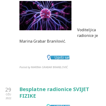
Voditeljica
radionice je
Marina Grabar Branilović.
Upiši se!
Posted by
MARINA GRABAR BRANILOVIĆ
Besplatne radionice SVIJET
29
FIZIKE
OŽU
2022