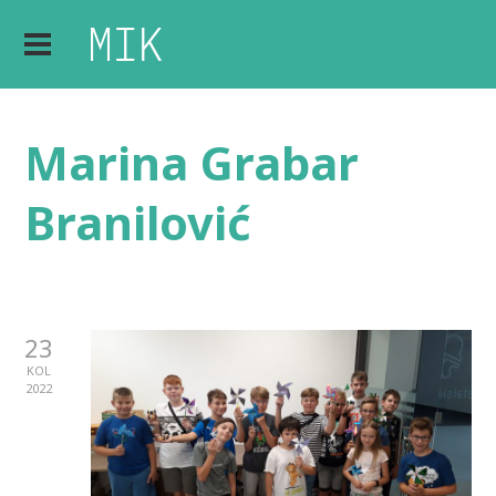
Marina Grabar
Branilović
23
KOL
2022