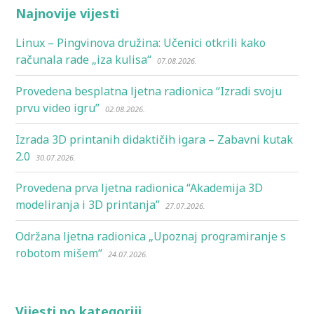
Najnovije vijesti
Linux – Pingvinova družina: Učenici otkrili kako
računala rade „iza kulisa“
07.08.2026.
Provedena besplatna ljetna radionica “Izradi svoju
prvu video igru”
02.08.2026.
Izrada 3D printanih didaktičih igara – Zabavni kutak
2.0
30.07.2026.
Provedena prva ljetna radionica “Akademija 3D
modeliranja i 3D printanja”
27.07.2026.
Održana ljetna radionica „Upoznaj programiranje s
robotom mišem“
24.07.2026.
Vijesti po kategoriji