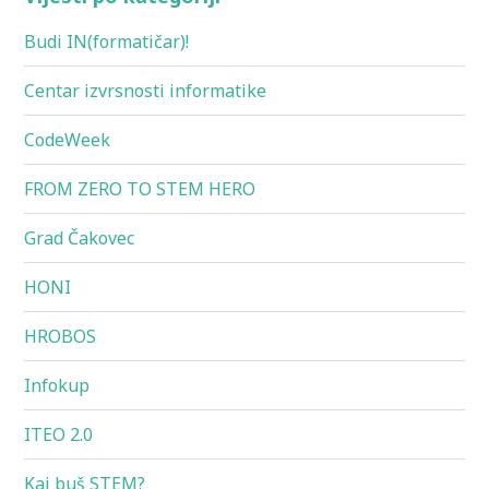
Budi IN(formatičar)!
Centar izvrsnosti informatike
CodeWeek
FROM ZERO TO STEM HERO
Grad Čakovec
HONI
HROBOS
Infokup
ITEO 2.0
Kaj buš STEM?