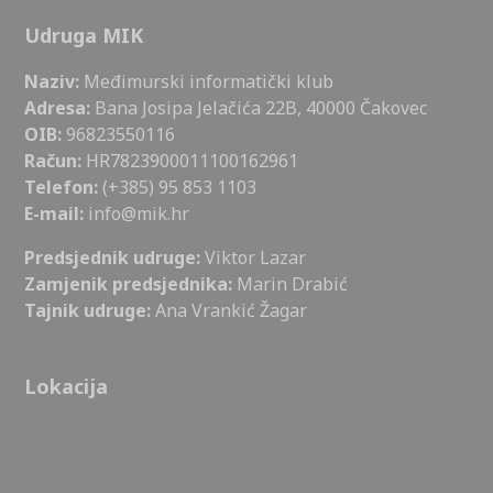
Udruga MIK
Naziv:
Međimurski informatički klub
Adresa:
Bana Josipa Jelačića 22B, 40000 Čakovec
OIB:
96823550116
Račun:
HR7823900011100162961
Telefon:
(+385) 95 853 1103
E-mail:
info@mik.hr
Predsjednik udruge:
Viktor Lazar
Zamjenik predsjednika:
Marin Drabić
Tajnik udruge:
Ana Vrankić Žagar
Lokacija