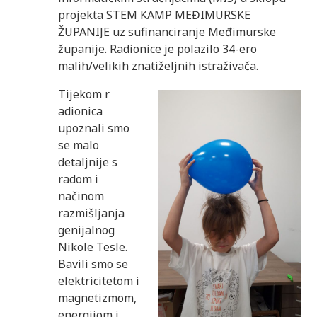
projekta STEM KAMP MEĐIMURSKE
ŽUPANIJE uz sufinanciranje Međimurske
županije. Radionice je polazilo 34-ero
malih/velikih znatiželjnih istraživača.
Tijekom r
adionica
upoznali smo
se malo
detaljnije s
radom i
načinom
razmišljanja
genijalnog
Nikole Tesle.
Bavili smo se
elektricitetom i
magnetizmom,
energijom i