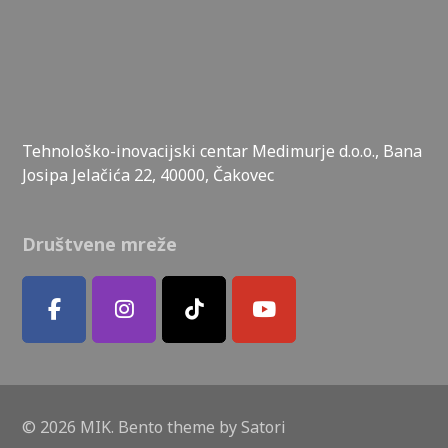
Tehnološko-inovacijski centar Medimurje d.o.o., Bana
Josipa Jelačića 22, 40000, Čakovec
Društvene mreže
© 2026 MIK. Bento theme by Satori