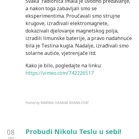
Svaka radionica imala je uvodno predavanje,
a nakon toga zabavljali smo se
eksperimentima. Proučavali smo strujne
krugove, izrađivali elektromagnete,
dokazivali djelovanje magnetskog polja,
izradili limunske baterije, a pravo nadahnuće
bila je Teslina kugla. Nadalje, izrađivali smo
solarne autiće, vjetrenjače itd.
Kako je bilo, pogledajte na linku:
https://vimeo.com/742226517
Posted by
MARINA GRABAR BRANILOVIĆ
Probudi Nikolu Teslu u sebi!
08
SRP