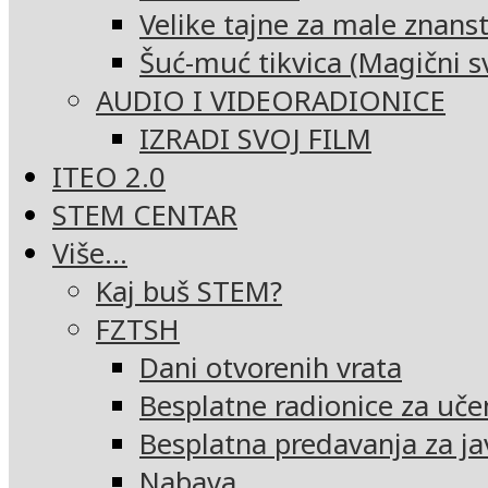
Velike tajne za male znans
Šuć-muć tikvica (Magični sv
AUDIO I VIDEORADIONICE
IZRADI SVOJ FILM
ITEO 2.0
STEM CENTAR
Više…
Kaj buš STEM?
FZTSH
Dani otvorenih vrata
Besplatne radionice za uče
Besplatna predavanja za ja
Nabava