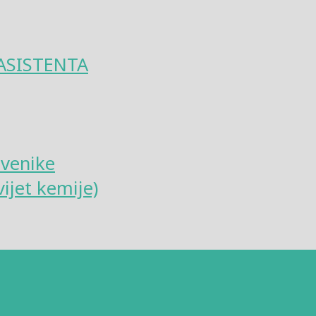
ASISTENTA
tvenike
ijet kemije)