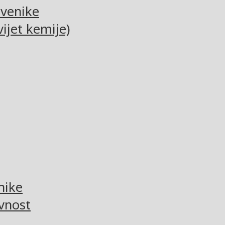
tvenike
ijet kemije)
nike
vnost