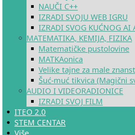
NAUČI C++
IZRADI SVOJU WEB IGRU
IZRADI SVOG KUĆNOG AI 
MATEMATIKA, KEMIJA, FIZIKA
Matematičke pustolovine
MATKAonica
Velike tajne za male znans
Šuć-muć tikvica (Magični sv
AUDIO I VIDEORADIONICE
IZRADI SVOJ FILM
ITEO 2.0
STEM CENTAR
Više…