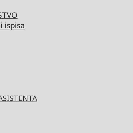
STVO
 ispisa
ASISTENTA