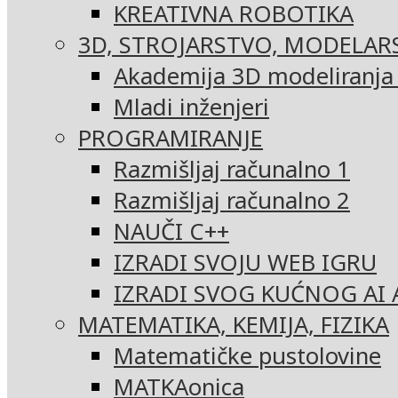
KREATIVNA ROBOTIKA
3D, STROJARSTVO, MODELAR
Akademija 3D modeliranja i
Mladi inženjeri
PROGRAMIRANJE
Razmišljaj računalno 1
Razmišljaj računalno 2
NAUČI C++
IZRADI SVOJU WEB IGRU
IZRADI SVOG KUĆNOG AI 
MATEMATIKA, KEMIJA, FIZIKA
Matematičke pustolovine
MATKAonica