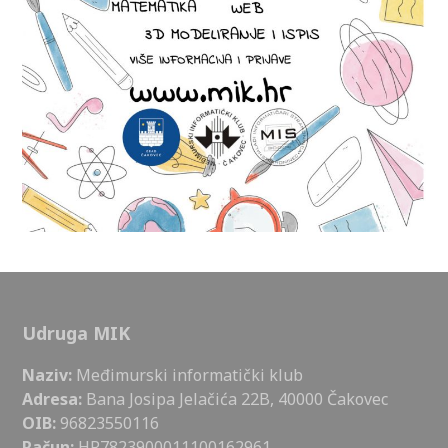
Udruga MIK
Naziv:
Međimurski informatički klub
Adresa:
Bana Josipa Jelačića 22B, 40000 Čakovec
OIB:
96823550116
Račun:
HR7823900011100162961