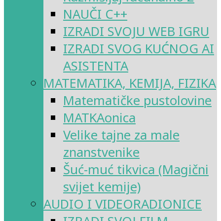
NAUČI C++
IZRADI SVOJU WEB IGRU
IZRADI SVOG KUĆNOG AI
ASISTENTA
MATEMATIKA, KEMIJA, FIZIKA
Matematičke pustolovine
MATKAonica
Velike tajne za male
znanstvenike
Šuć-muć tikvica (Magični
svijet kemije)
AUDIO I VIDEORADIONICE