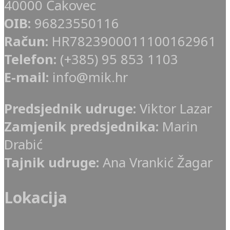
40000 Čakovec
OIB:
96823550116
Račun:
HR7823900011100162961
Telefon:
(+385) 95 853 1103
E-mail:
info@mik.hr
Predsjednik udruge:
Viktor Lazar
Zamjenik predsjednika:
Marin
Drabić
Tajnik udruge:
Ana Vrankić Žagar
Lokacija