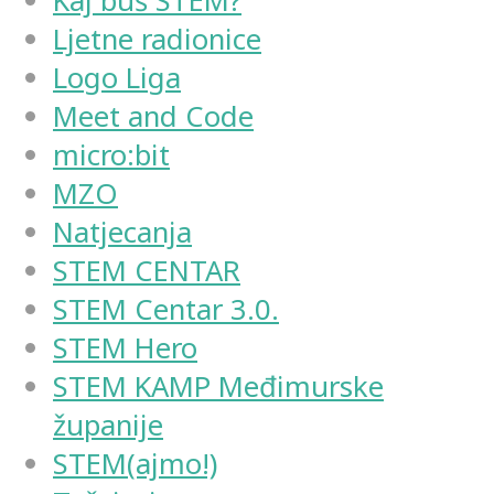
Kaj buš STEM?
Ljetne radionice
Logo Liga
Meet and Code
micro:bit
MZO
Natjecanja
STEM CENTAR
STEM Centar 3.0.
STEM Hero
STEM KAMP Međimurske
županije
STEM(ajmo!)