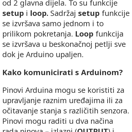
od 2 glavna dijela. To su funkcije
setup
i
loop.
Sadržaj
setup
funkcije
se izvršava samo jednom i to
prilikom pokretanja.
Loop
funkcija
se izvršava u beskonačnoj petlji sve
dok je Arduino upaljen.
Kako komunicirati s Arduinom?
Pinovi Arduina mogu se koristiti za
upravljanje raznim uređajima ili za
očitavanje stanja s različitih senzora.
Pinovi mogu raditi u dva načina
rada pinova – izlazni (
OUTPUT
) i