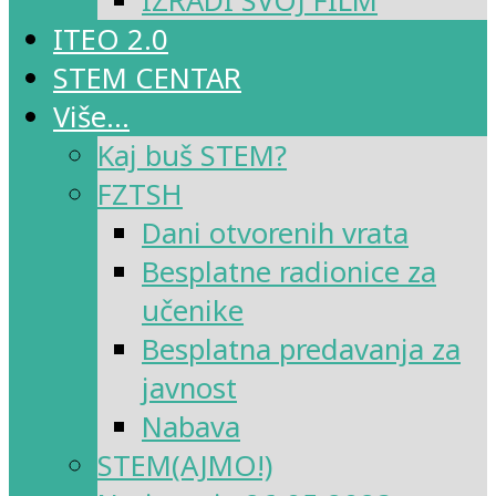
IZRADI SVOJ FILM
ITEO 2.0
STEM CENTAR
Više…
Kaj buš STEM?
FZTSH
Dani otvorenih vrata
Besplatne radionice za
učenike
Besplatna predavanja za
javnost
Nabava
STEM(AJMO!)