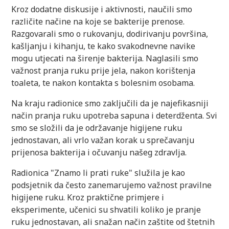
Kroz dodatne diskusije i aktivnosti, naučili smo
različite načine na koje se bakterije prenose.
Razgovarali smo o rukovanju, dodirivanju površina,
kašljanju i kihanju, te kako svakodnevne navike
mogu utjecati na širenje bakterija. Naglasili smo
važnost pranja ruku prije jela, nakon korištenja
toaleta, te nakon kontakta s bolesnim osobama.
Na kraju radionice smo zaključili da je najefikasniji
način pranja ruku upotreba sapuna i deterdženta. Svi
smo se složili da je održavanje higijene ruku
jednostavan, ali vrlo važan korak u sprečavanju
prijenosa bakterija i očuvanju našeg zdravlja.
Radionica "Znamo li prati ruke" služila je kao
podsjetnik da često zanemarujemo važnost pravilne
higijene ruku. Kroz praktične primjere i
eksperimente, učenici su shvatili koliko je pranje
ruku jednostavan, ali snažan način zaštite od štetnih