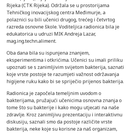
Rijeka (CTK Rijeka). Održala se u prostorijama
Tehničkog inovacijskog centra Međimurje, a
polaznici su bili učenici drugog, trećeg i četvrtog
razreda osnovne škole. Voditeljica radionica bila je
edukatorica u udruzi MIK Andreja Lazar,
mag.ing.techn.aliment.
Oba dana bila su ispunjena znanjem,
eksperimentima i otkrićima. Učenici su imali priliku
upoznati se s zanimljivim svijetom bakterija, saznati
koje vrste postoje te razumjeti važnost održavanja
higijene ruku kako bi se spriječio prijenos bakterija.
Radionica je započela temeljnim uvodom o
bakterijama, pružajući učenicima osnovna znanja o
tome što su bakterije i kako mogu utjecati na naše
zdravlje. Kroz zanimljivu prezentaciju i interaktivnu
diskusiju, saznali smo da postoje različite vrste
bakterija, neke koje su korisne za naš organizam,