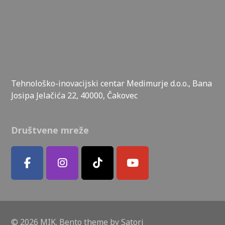
Tehnološko-inovacijski centar Medimurje d.o.o., Bana
Josipa Jelačića 22, 40000, Čakovec
Društvene mreže
© 2026 MIK. Bento theme by Satori