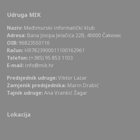
Udruga MIK
Naziv:
Međimurski informatički klub
Adresa:
Bana Josipa Jelačića 22B, 40000 Čakovec
OIB:
96823550116
Račun:
HR7823900011100162961
Telefon:
(+385) 95 853 1103
E-mail:
info@mik.hr
Predsjednik udruge:
Viktor Lazar
Zamjenik predsjednika:
Marin Drabić
Tajnik udruge:
Ana Vrankić Žagar
Lokacija