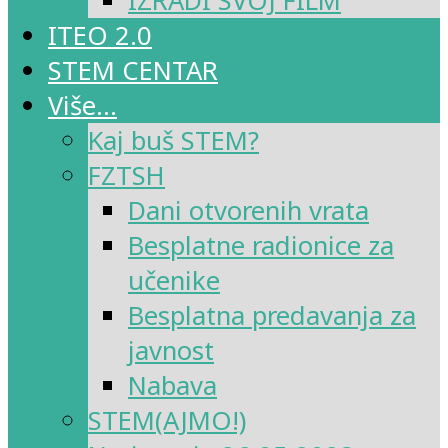
IZRADI SVOJ FILM
ITEO 2.0
STEM CENTAR
Više…
Kaj buš STEM?
FZTSH
Dani otvorenih vrata
Besplatne radionice za
učenike
Besplatna predavanja za
javnost
Nabava
STEM(AJMO!)