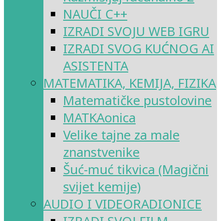
NAUČI C++
IZRADI SVOJU WEB IGRU
IZRADI SVOG KUĆNOG AI
ASISTENTA
MATEMATIKA, KEMIJA, FIZIKA
Matematičke pustolovine
MATKAonica
Velike tajne za male
znanstvenike
Šuć-muć tikvica (Magični
svijet kemije)
AUDIO I VIDEORADIONICE