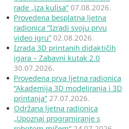
rade „iza kulisa“
07.08.2026.
Provedena besplatna ljetna
radionica “Izradi svoju prvu
video igru”
02.08.2026.
Izrada 3D printanih didaktičih
igara – Zabavni kutak 2.0
30.07.2026.
Provedena prva ljetna radionica
“Akademija 3D modeliranja i 3D
printanja”
27.07.2026.
Održana ljetna radionica
„Upoznaj programiranje s
robotom mišem“
24.07.2026.