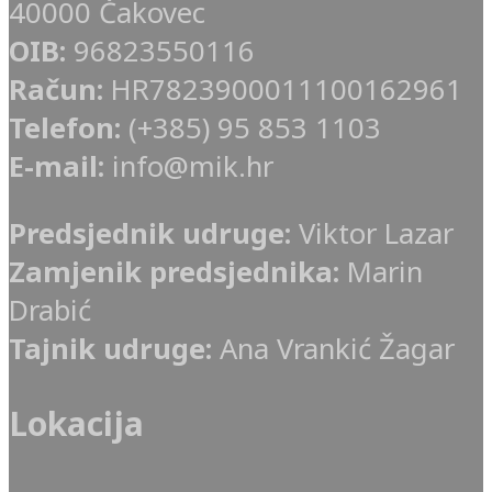
40000 Čakovec
OIB:
96823550116
Račun:
HR7823900011100162961
Telefon:
(+385) 95 853 1103
E-mail:
info@mik.hr
Predsjednik udruge:
Viktor Lazar
Zamjenik predsjednika:
Marin
Drabić
Tajnik udruge:
Ana Vrankić Žagar
Lokacija