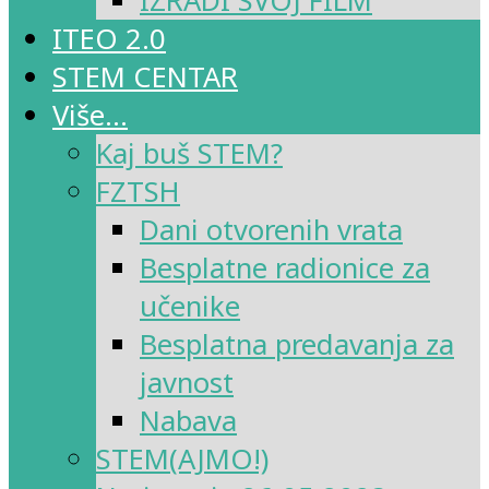
IZRADI SVOJ FILM
ITEO 2.0
STEM CENTAR
Više…
Kaj buš STEM?
FZTSH
Dani otvorenih vrata
Besplatne radionice za
učenike
Besplatna predavanja za
javnost
Nabava
STEM(AJMO!)