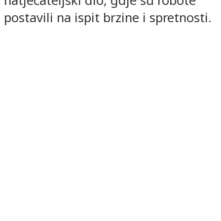
natjecateljski dio, gdje su robote
postavili na ispit brzine i spretnosti.